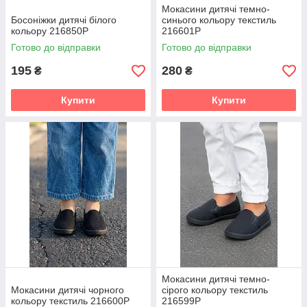
Мокасини дитячі темно-
Босоніжки дитячі білого
синього кольору текстиль
кольору 216850P
216601P
Готово до відправки
Готово до відправки
195
280
₴
₴
Купити
Купити
Мокасини дитячі темно-
Мокасини дитячі чорного
сірого кольору текстиль
кольору текстиль 216600P
216599P