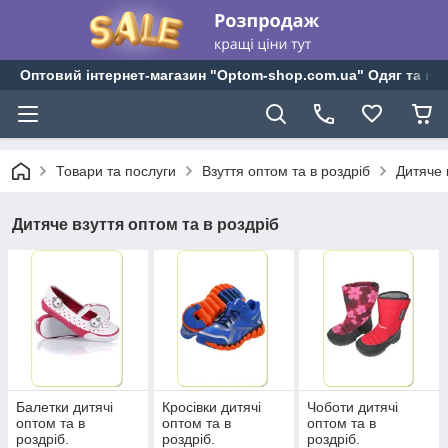
Оптовий інтернет-магазин "Optom-shop.com.ua" Одяг та взу
Товари та послуги
Взуття оптом та в роздріб
Дитяче 
Дитяче взуття оптом та в роздріб
Балетки дитячі
Кросівки дитячі
Чоботи дитячі
оптом та в
оптом та в
оптом та в
роздріб.
роздріб.
роздріб.