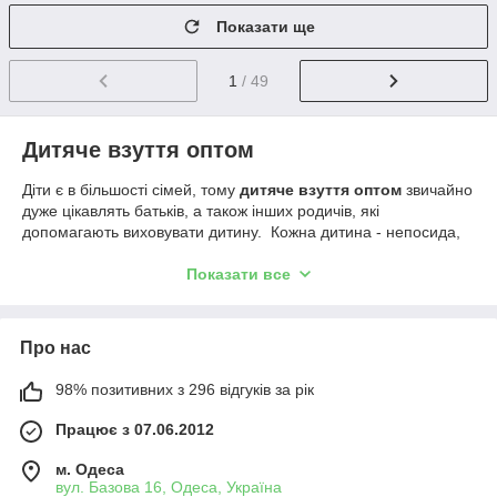
Показати ще
1
/ 49
Дитяче взуття
оптом
Діти є в більшості сімей, тому
дитяче взуття оптом
звичайно
дуже цікавлять батьків, а також інших родичів, які
допомагають виховувати дитину. Кожна дитина - непосида,
яка любить бути в русі, вона постійно стрибає, грає, і всидіти
на одному місці їй важко. Наші діти майже весь час граються
Показати все
в шкільному дворі або проводять час на вулиці у активні ігри
зі своїми однолітками.
Не дивно, що будь-яка пара взуття під час такої експлуатації
Про нас
не є такою довговічною, як хотілося б. Батьки змушені
постійно купувати нове взуття, і багато хто робить це про
98% позитивних з 296 відгуків за рік
запас. Якщо ж у сім’ї є кілька дітей або школярів, то потрібно
Працює з 07.06.2012
відразу придбати кілька пар.
Де купити
м. Одеса
вул. Базова 16, Одеса, Україна
Коли батьки вирішували порадувати дитину новим взуттям, то