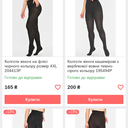
Колготи жіночі на флісі
Колготи жіночі кашемірові з
чорного кольору розмір 4XL
верблюжої вовни темно-
204413P
сірого кольору 195494P
Готово до відправки
Готово до відправки
165
200
₴
₴
Купити
Купити
–13%
–13%