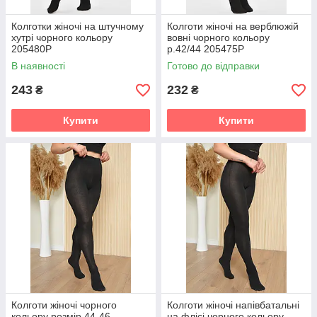
Колготки жіночі на штучному
Колготи жіночі на верблюжій
хутрі чорного кольору
вовні чорного кольору
205480P
р.42/44 205475P
В наявності
Готово до відправки
243
232
₴
₴
Купити
Купити
Колготи жіночі чорного
Колготи жіночі напівбатальні
кольору розмір 44-46
на флісі чорного кольору