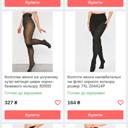
Купити
Купити
Колготки жіночі на штучному
Колготи жіночі напівбатальні
хутрі імітація шкіри чорно-
на флісі чорного кольору
бежевого кольору 3000D
розмір 7XL 204414P
р.46/48 187648P
Готово до відправки
Готово до відправки
327
164
₴
₴
Купити
Купити