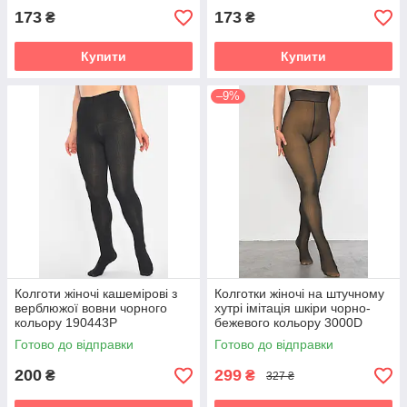
173
173
₴
₴
Купити
Купити
–9%
Колготи жіночі кашемірові з
Колготки жіночі на штучному
верблюжої вовни чорного
хутрі імітація шкіри чорно-
кольору 190443P
бежевого кольору 3000D
р.42/46 187651P
Готово до відправки
Готово до відправки
200
299
₴
₴
327 ₴