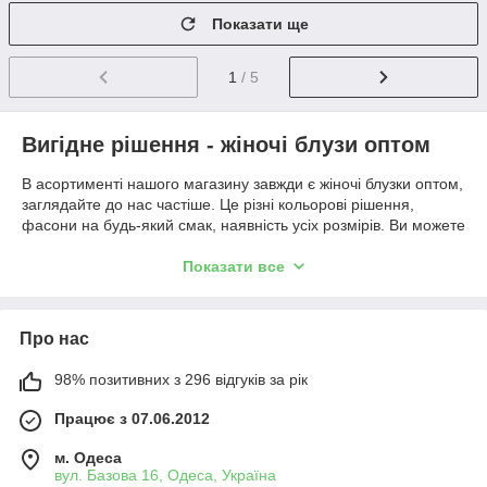
Показати ще
1
/ 5
Вигідне рішення - жіночі блузи оптом
В асортименті нашого магазину завжди є жіночі блузки оптом,
заглядайте до нас частіше. Це різні кольорові рішення,
фасони на будь-який смак, наявність усіх розмірів. Ви можете
придбати гарні жіночі блузки, навіть не покидаючи будинок,
не втрачаючи часу на черги і перегляд стелей і прилавок. У
Показати все
нас весь товар на виду, ознайомитись з ним можно за
хвилини. Жіночі блузи оптом від виробника в першу чергу
цікавлять людей, чий бізнес має відношення до реалізації
Про нас
предметів жіночого одягу.
Наймодніші речі з колекції цього року представлені в
98% позитивних з 296 відгуків за рік
каталозі, а умови придбання максимально вигідні для
Працює з 07.06.2012
покупців. В даний час жіночі блузки є універсальним видом
одягу, і не існує
жіночого гардероб
у, в якому не було б
м. Одеса
різних блузок. Жінки, які віддають перевагу блузкам, віддають,
вул. Базова 16, Одеса, Україна
як ці речі незамінні, і підходять для будь - якої ситуації.