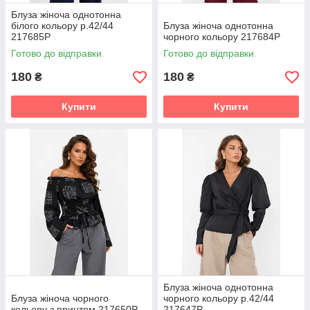
Блуза жіноча однотонна
білого кольору р.42/44
Блуза жіноча однотонна
217685P
чорного кольору 217684P
Готово до відправки
Готово до відправки
180
180
₴
₴
Купити
Купити
Блуза жіноча однотонна
Блуза жіноча чорного
чорного кольору р.42/44
кольору з принтом 217650P
217647P