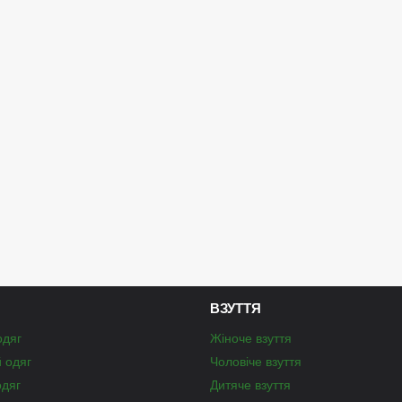
ВЗУТТЯ
одяг
Жіноче взуття
й одяг
Чоловіче взуття
одяг
Дитяче взуття