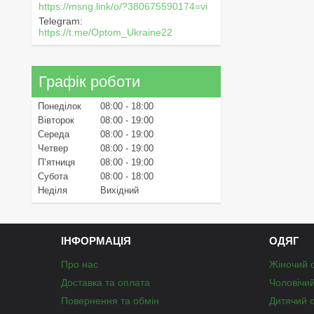
https://msng.link/o/?380675590174=vi
Telegram
https://t.me/Optom_Ukraine22
Графік роботи
Понеділок
08:00
18:00
Вівторок
08:00
19:00
Середа
08:00
19:00
Четвер
08:00
19:00
Пʼятниця
08:00
19:00
Субота
08:00
18:00
Неділя
Вихідний
ІНФОРМАЦІЯ
ОДЯГ
Про нас
Жіночий 
Доставка та оплата
Чоловічи
Повернення та обмін
Дитячий 