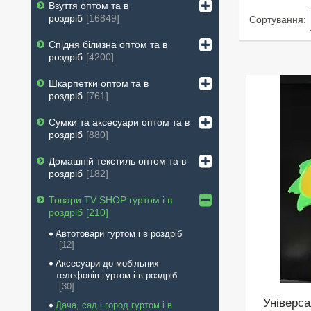
Взуття оптом та в
роздріб
16849
Спідня білизна оптом та в
роздріб
4200
Шкарпетки оптом та в
роздріб
761
Сумки та аксесуари оптом та в
роздріб
880
Домашній текстиль оптом та в
роздріб
182
Товари ТV SHOP гуртом і в
роздріб
210
Автотовари гуртом і в роздріб
12
Аксесуари до мобільних
телефонів гуртом і в роздріб
30
Універса
Дача, сад і город гуртом і в