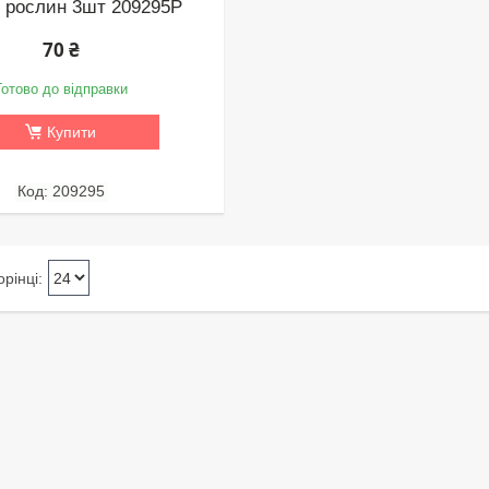
 рослин 3шт 209295P
70 ₴
Готово до відправки
Купити
209295