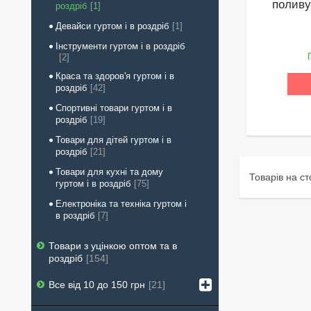
поливу
роздріб
1
Девайси гуртом і в роздріб
1
Інструменти гуртом і в роздріб
2
Краса та здоров'я гуртом і в
роздріб
42
Спортивні товари гуртом і в
роздріб
19
Товари для дітей гуртом і в
роздріб
21
Товари для кухні та дому
гуртом і в роздріб
75
Електроніка та техніка гуртом і
в роздріб
7
Товари з уцінкою оптом та в
роздріб
154
Все від 10 до 150 грн
21