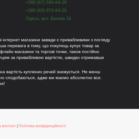
+380 (67) 560-64-20
+380 (63) 973-64-25
Одеса, вул. Базова 16
ові інтернет магазини завжди є привабливими з погляду
ша перевага в тому, що покупець купує товар за
офлайн-магазини та торгові точки, також постійно
упцям за привабливою вартістю, швидко отримавши
льна вартість куплених речей знижується. Не менш
мінно сподобаються, адже ми маємо абсолютно все.
ня!
 контент
|
Політика конфіденційності