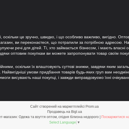
і, оскільки це зручно, швидко, і що особливо важливо, вигідно. Опт
агазин, ви переконаєтеся, що потрапили за потрібною адресою. На
пуючи речі для дітей. Ті, хто займається бізнесом, і мають власні 
вдяки оптовим покупкам ви можете запропонувати товар своїм пок
ійними, оскільки їх влаштовують суттєві знижки, завдяки яким зага
тії. Найвигідніші умови придбання товарів будь-яких груп вам неод
имоги висувають наші покупці, і завжди виправдовуємо їхні очікуван
Сайт створений на маркетплейсі
Prom.ua
Продавець на Bigl.ua
Optom-shop.com.ua - Оптовий інтернет-магазин: Одежа та взуття оптом, спідня білизна недорого |
Поскаржитися на
Select Language
▼