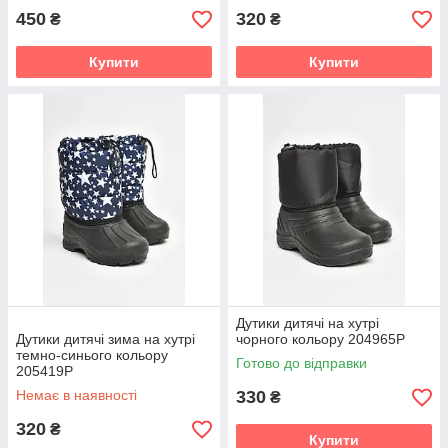
450
320
₴
₴
Купити
Купити
Дутики дитячі на хутрі
Дутики дитячі зима на хутрі
чорного кольору 204965P
темно-синього кольору
Готово до відправки
205419P
Немає в наявності
330
₴
320
₴
Купити