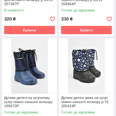
207387P
204964P
В наявності
Готово до відправки
320
330
₴
₴
Купити
Купити
Дутики дитячі на штучному
Дутики дитячі зима на хутрі
хутрі темно-синього кольору
темно-синього кольору р.31
195670P
205419P
Готово до відправки
Готово до відправки