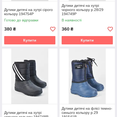
Дутики дитячі на хутрі
Дутики дитячі на хутрі сірого
чорного кольору р.28/29
кольору 194754P
194749P
Готово до відправки
В наявності
380
360
₴
₴
Купити
Купити
Дутики дитячі на флісі темно-
Дутики дитячі на хутрі
синього кольору р.29
чорного кольору 194748P
191541P