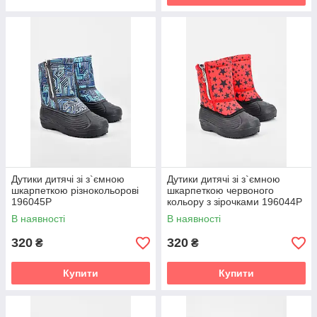
Дутики дитячі зі з`ємною
Дутики дитячі зі з`ємною
шкарпеткою різнокольорові
шкарпеткою червоного
196045P
кольору з зірочками 196044P
В наявності
В наявності
320
320
₴
₴
Купити
Купити