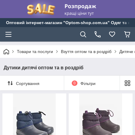
Оптовий інтернет-магазин "Optom-shop.com.ua" Одяг та взу
Товари та послуги
Взуття оптом та в роздріб
Дитяче 
Дутики дитячі оптом та в роздріб
Сортування
0
Фільтри