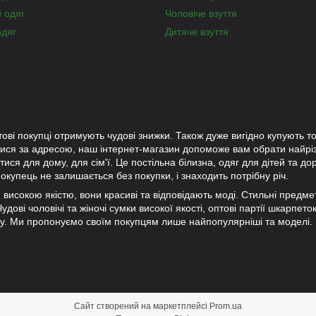
й одяг
Чоловіче взуття
одяг
Дитяче взуття
тові покупці отримують чудові знижки. Також дуже вигідно купують то
лися за адресою, наш інтернет-магазин допоможе вам обрати найр
ися для дому, для сім'ї. Це постільна білизна, одяг для дітей та до
окупець не залишається без покупки, і знаходить потрібну річ.
ки високою якістю, вони красиві та відповідають моді. Стильні предм
дові чоловічі та жіночі сумки високої якості, оптові партії шкарпето
ну. Ми пропонуємо своїм покупцям лише найпопулярніші та моделі.
Сайт створений на маркетплейсі
Prom.ua