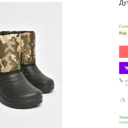
Ду
Гото
Код
+
К
пове