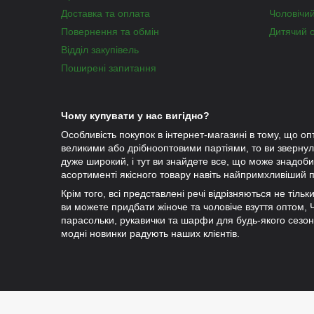
Доставка та оплата
Чоловічи
Повернення та обмін
Дитячий 
Відділ закупівель
Поширені запитання
Чому купувати у нас вигідно?
Особливість покупок в інтернет-магазині в тому, що оп
великими або дрібнооптовими партіями, то ви зверну
дуже широкий, і тут ви знайдете все, що може знадобит
асортименті якісного товару навіть найпримхливіший п
Крім того, всі представлені речі відрізняються не тіль
ви можете придбати жіноче та чоловіче взуття оптом, Чу
парасольки, рукавички та шарфи для будь-якого сезо
модні новинки радують наших клієнтів.