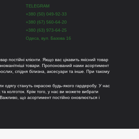
TELEGRAM
+380 (50) 049-92-33
+380 (67) 560-64-20
+380 (63) 973-64-25
Одеса, вул. Базова 16
вар постійні клієнти. Якщо вас цікавить якісний товар
ізноманітніші товари. Пропонований нами асортимент
рослих, спідня білизна, аксесуари та інше. При такому
ети одягу стануть окрасою будь-якого гардеробу. У нас
к та колготок. Крім того, у нас ви можете вибрати
 Важливо, що асортимент постійно оновлюється і