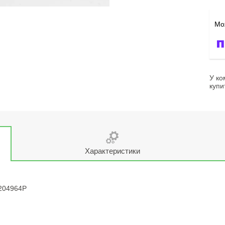
У ко
купи
Характеристики
 204964P