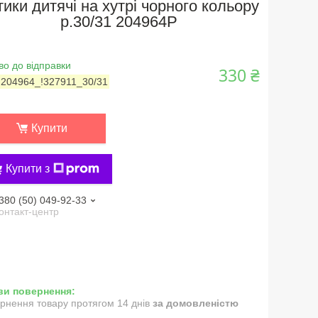
тики дитячі на хутрі чорного кольору
р.30/31 204964P
во до відправки
330 ₴
:
204964_!327911_30/31
Купити
Купити з
380 (50) 049-92-33
онтакт-центр
рнення товару протягом 14 днів
за домовленістю