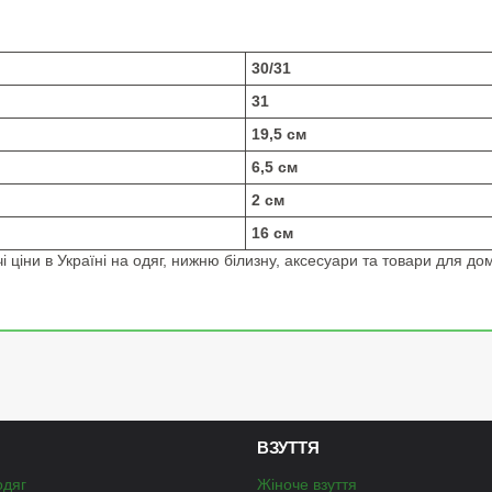
30/31
31
19,5 см
6,5 см
2 см
16 см
 ціни в Україні на одяг, нижню білизну, аксесуари та товари для дом
ВЗУТТЯ
одяг
Жіноче взуття