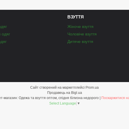
ВЗУТТЯ
одяг
Жіноче взуття
й одяг
Чоловіче взуття
одяг
Дитяче взуття
Сайт створений на маркетплейсі
Prom.ua
Продавець на Bigl.ua
Optom-shop.com.ua - Оптовий інтернет-магазин: Одежа та взуття оптом, спідня білизна недорого |
Поскаржитися на
Select Language
▼