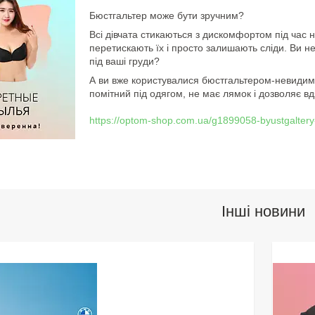
Бюстгальтер може бути зручним?
Всі дівчата стикаються з дискомфортом під час 
перетискають їх і просто залишають сліди. Ви 
під ваші груди?
А ви вже користувалися бюстгальтером-невиди
помітний під одягом, не має лямок і дозволяє вдя
https://optom-shop.com.ua/g1899058-byustgalter
Інші новини