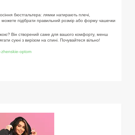
носіння бюстгальтера: лямки натирають плечі,
не можете підібрати правильний розмір або форму чашечки
мкою? Він створений саме для вашого комфорту, менш
гати сукні з вирізом на спині. Почувайтеся вільно!
y-zhenskie-optom