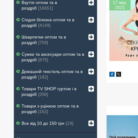
17 вер.
Взуття оптом та в
2021
роздріб
16651
Спідня білизна оптом та в
роздріб
4149
Шкарпетки оптом та в
роздріб
759
Сумки та аксесуари оптом та в
роздріб
875
Домашній текстиль оптом та в
роздріб
182
Товари ТV SHOP гуртом і в
роздріб
206
Товари з уцінкою оптом та в
роздріб
152
Все від 10 до 150 грн
19