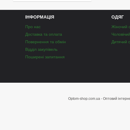
ІНФОРМАЦІЯ
ОДЯГ
Про нас
Жіночий 
Доставка та оплата
Чоловічи
Повернення та обмін
Дитячий 
Відділ закупівель
Поширені запитання