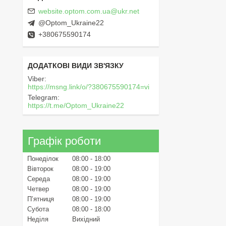
website.optom.com.ua@ukr.net
@Optom_Ukraine22
+380675590174
Viber
https://msng.link/o/?380675590174=vi
Telegram
https://t.me/Optom_Ukraine22
Графік роботи
Понеділок
08:00
18:00
Вівторок
08:00
19:00
Середа
08:00
19:00
Четвер
08:00
19:00
Пʼятниця
08:00
19:00
Субота
08:00
18:00
Неділя
Вихідний