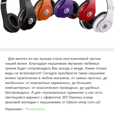
Для многих из нас музыка стала неотъемлемой частью
нашей жизни. Благодаря наушникам звучание любимых
треков будет сопровождать Вас всегда и везде. Какие только
виды не встречаются! Сегодня приобрести такие наушники
можно практически в любом магазине, от самых простых, до
необычных; от компактных карманных, до больших
компьютерных; от классических проводных, до удобных
беспроводных. А для «музыкальных гурманов» у нас есть
светящийся вариант с эффектом 3D! Окунись в мир
красивой мелодии с наушниками от Optom-shop.com.ua!
Наушники -
Посмотреть
.