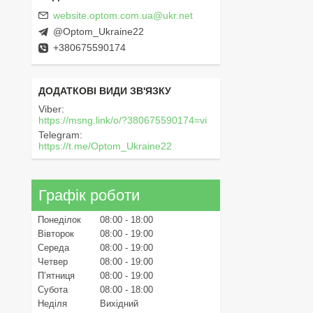
website.optom.com.ua@ukr.net
@Optom_Ukraine22
+380675590174
Viber
https://msng.link/o/?380675590174=vi
Telegram
https://t.me/Optom_Ukraine22
Графік роботи
Понеділок
08:00
18:00
Вівторок
08:00
19:00
Середа
08:00
19:00
Четвер
08:00
19:00
Пʼятниця
08:00
19:00
Субота
08:00
18:00
Неділя
Вихідний