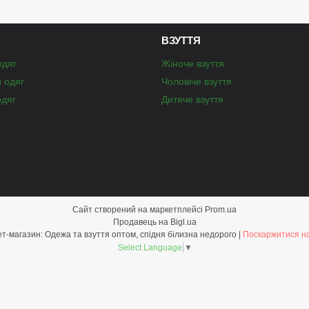
ВЗУТТЯ
одяг
Жіноче взуття
й одяг
Чоловіче взуття
одяг
Дитяче взуття
Сайт створений на маркетплейсі
Prom.ua
Продавець на Bigl.ua
Optom-shop.com.ua - Оптовий інтернет-магазин: Одежа та взуття оптом, спідня білизна недорого |
Поскаржитися на
Select Language
▼