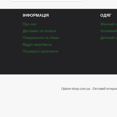
ІНФОРМАЦІЯ
ОДЯГ
Про нас
Жіночий 
Доставка та оплата
Чоловічи
Повернення та обмін
Дитячий 
Відділ закупівель
Поширені запитання