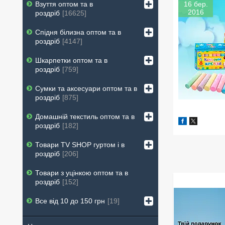
16 бер.
Взуття оптом та в
2016
роздріб
16625
Спідня білизна оптом та в
роздріб
4147
Шкарпетки оптом та в
роздріб
759
Сумки та аксесуари оптом та в
роздріб
875
Домашній текстиль оптом та в
роздріб
182
Товари ТV SHOP гуртом і в
роздріб
206
Товари з уцінкою оптом та в
роздріб
152
Все від 10 до 150 грн
19