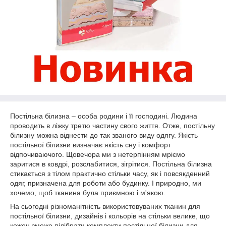
Постільна білизна – особа родини і її господині. Людина
проводить в ліжку третю частину свого життя. Отже, постільну
білизну можна віднести до так званого виду одягу. Якість
постільної білизни визначає якість сну і комфорт
відпочиваючого. Щовечора ми з нетерпінням мріємо
заритися в ковдрі, розслабитися, зігрітися. Постільна білизна
стикається з тілом практично стільки часу, як і повсякденний
одяг, призначена для роботи або будинку. І природно, ми
хочемо, щоб тканина була приємною і м'якою.
На сьогодні різноманітність використовуваних тканин для
постільної білизни, дизайнів і кольорів на стільки велике, що
кожен зможе підібрати комплекти постільної білизни для