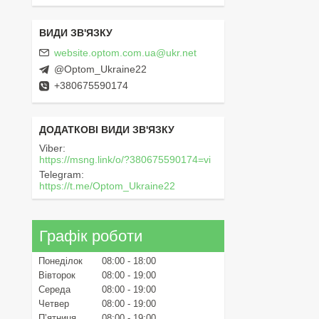
website.optom.com.ua@ukr.net
@Optom_Ukraine22
+380675590174
Viber
https://msng.link/o/?380675590174=vi
Telegram
https://t.me/Optom_Ukraine22
Графік роботи
Понеділок
08:00
18:00
Вівторок
08:00
19:00
Середа
08:00
19:00
Четвер
08:00
19:00
Пʼятниця
08:00
19:00