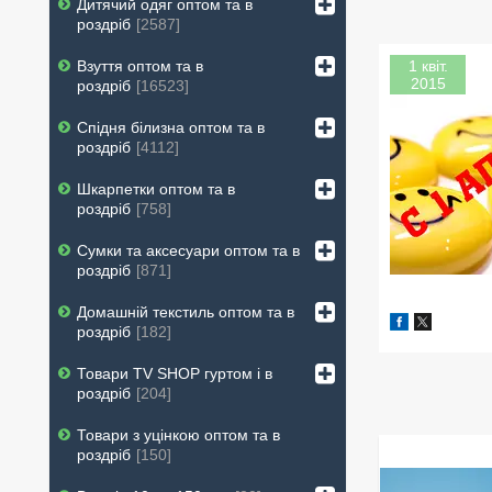
Дитячий одяг оптом та в
роздріб
2587
1 квіт.
Взуття оптом та в
2015
роздріб
16523
Спідня білизна оптом та в
роздріб
4112
Шкарпетки оптом та в
роздріб
758
Сумки та аксесуари оптом та в
роздріб
871
Домашній текстиль оптом та в
роздріб
182
Товари ТV SHOP гуртом і в
роздріб
204
Товари з уцінкою оптом та в
роздріб
150