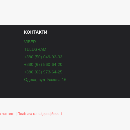
КОНТАКТИ
VIBER
TELEGRAM
+380 (50) 049-92-33
+380 (67) 560-64-20
+380 (63) 973-64-25
Одеса, вул. Базова 16
 контент
|
Політика конфіденційності