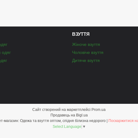
ВЗУТТЯ
одяг
Жіноче взуття
й одяг
Чоловіче взуття
одяг
Дитяче взуття
Сайт створений на маркетплейсі
Prom.ua
Продавець на Bigl.ua
Optom-shop.com.ua - Оптовий інтернет-магазин: Одежа та взуття оптом, спідня білизна недорого |
Поскаржитися на
Select Language
▼