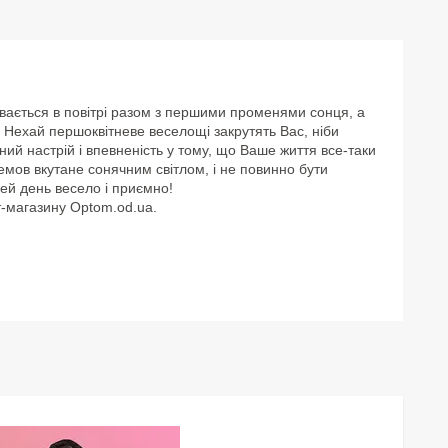
ивається в повітрі разом з першими променями сонця, а
ь! Нехай першоквітневе веселощі закрутять Вас, ніби
ний настрій і впевненість у тому, що Ваше життя все-таки
немов вкутане сонячним світлом, і не повинно бути
ей день весело і приємно!
-магазину Optom.od.ua.