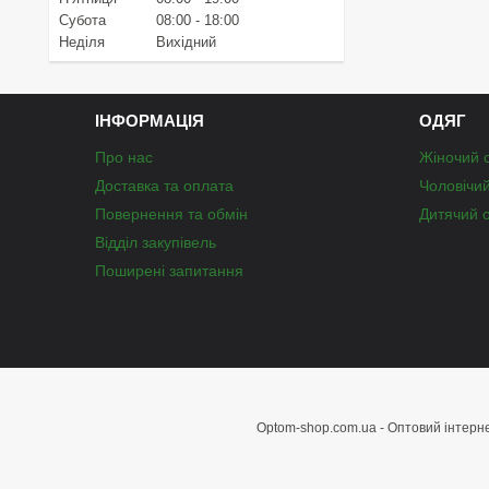
Субота
08:00
18:00
Неділя
Вихідний
ІНФОРМАЦІЯ
ОДЯГ
Про нас
Жіночий 
Доставка та оплата
Чоловічи
Повернення та обмін
Дитячий 
Відділ закупівель
Поширені запитання