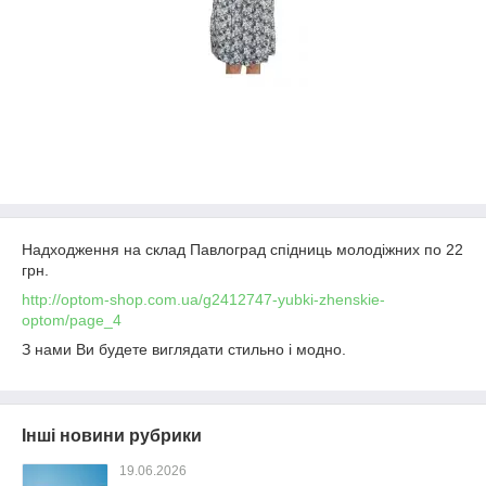
Надходження на склад Павлоград спідниць молодіжних по 22
грн.
http://optom-shop.com.ua/g2412747-yubki-zhenskie-
optom/page_4
З нами Ви будете виглядати стильно і модно.
Інші новини рубрики
19.06.2026