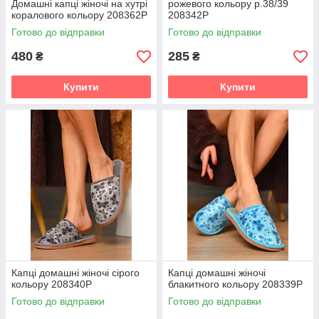
Домашні капці жіночі на хутрі
рожевого кольору р.38/39
коралового кольору 208362P
208342P
Готово до відправки
Готово до відправки
480
285
₴
₴
Купити
Купити
Капці домашні жіночі сірого
Капці домашні жіночі
кольору 208340P
блакитного кольору 208339P
Готово до відправки
Готово до відправки