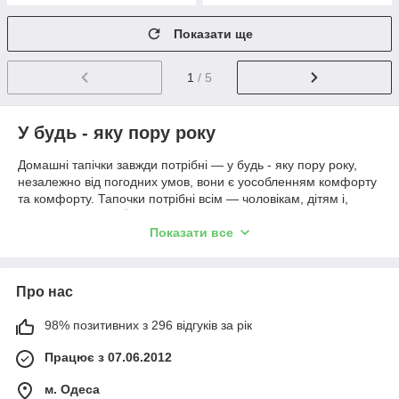
Показати ще
1
/ 5
У будь - яку пору року
Домашні тапічки завжди потрібні — у будь - яку пору року,
незалежно від погодних умов, вони є уособленням комфорту
та комфорту. Тапочки потрібні всім — чоловікам, дітям і,
звичайно, жінкам. Їх може бути кілька пар, а широкий вибір
дозволяє підібрати жіночі тапочки навіть тим дамам, які
Показати все
люблять ходити по дому босоніж. Адже сучасні виробники
виготовляють тапочки-носки, тапочки-угґи і навіть тапочки-
балетки.
Про нас
Вибирайте відповідні тапочки
98% позитивних з 296 відгуків за рік
Домашні тапочки жіночі оптом є влучним рішенням, оскільки
дозволяє придбати гарні моделі за досить низькими цінами. А
Працює з 07.06.2012
втім, навіть таке взуття, неприхований на перший погляд, має
бути досить простим, коли треба дотримуватися певних
м. Одеса