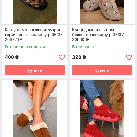
Капці домашні жіночі хутряні
Капці домашні жіночі
коричневого кольору р.36/37
бежевого кольору р.36/37
208271P
208308P
Готово до відправки
В наявності
400
320
₴
₴
Купити
Купити