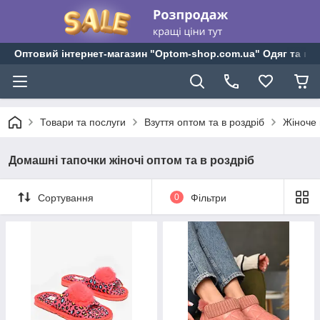
Оптовий інтернет-магазин "Optom-shop.com.ua" Одяг та взу
Товари та послуги
Взуття оптом та в роздріб
Жіноче 
Домашні тапочки жіночі оптом та в роздріб
Сортування
0
Фільтри