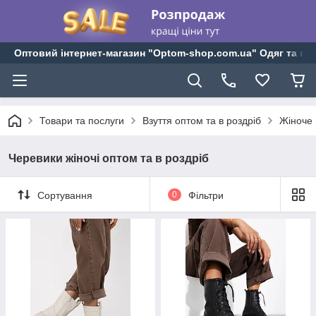
Оптовий інтернет-магазин "Optom-shop.com.ua" Одяг та взу
Товари та послуги
Взуття оптом та в роздріб
Жіноче 
Черевики жіночі оптом та в роздріб
Сортування
0
Фільтри