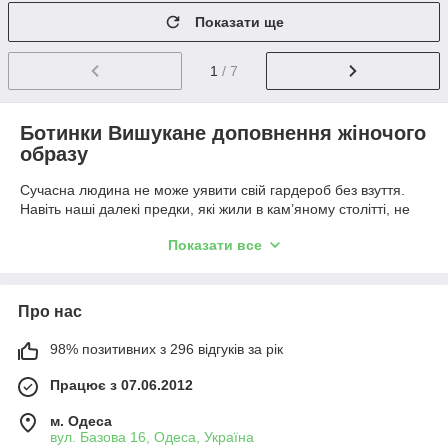
Показати ще
1
/ 7
Ботинки Вишукане доповнення жіночого
образу
Сучасна людина не може уявити свій гардероб без взуття.
Навіть наші далекі предки, які жили в кам’яному столітті, не
хотіли надто багато ходити босоніж, щоб оглядати ноги
Показати все
забитих тварин. Ботинки жіночі є цілком логічною низкою
змін, які знайшли стародавній захист для ніг.
Вони бачать найвишуканіше місце серед своїх предків, а
також їхню якість — чи то шкіра, чи шкірка, чи шкірка, кожен
Про нас
виробник, окрім зовнішнього вигляду, дбає про гарну носку
свого виробу. Ботинки жіночі оптом - це чудове рішення для
98% позитивних з 296 відгуків за рік
продавців, які турбуються і про власну вигоду, і про зручність
регулярних клієнтів, забезпечуючи їм багатство вибору.
Працює з 07.06.2012
Сучасні черевики — прикраса жінки
м. Одеса
Любому розповсюдильнику якісної обувної продукції
вул. Базова 16, Одеса, Україна