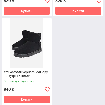
820
820
₴
₴
Купити
Купити
Уггі чоловічі чорного кольору
на хутрі 184560P
Готово до відправки
840
₴
Купити