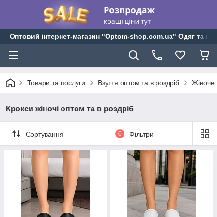
Оптовий інтернет-магазин "Optom-shop.com.ua" Одяг та взу
Товари та послуги
Взуття оптом та в роздріб
Жіноче 
Крокси жіночі оптом та в роздріб
Сортування
0
Фільтри