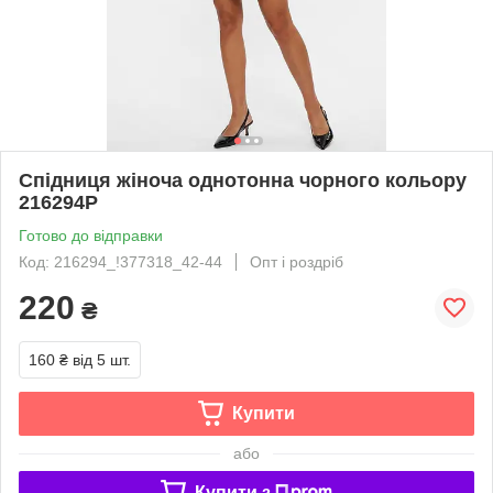
Спідниця жіноча однотонна чорного кольору
216294P
Готово до відправки
Код: 216294_!377318_42-44
Опт і роздріб
220
₴
160 ₴
від 5 шт.
Купити
або
Купити з