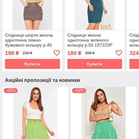
Спідниця-шорти жіноча
Спідниця жіноча
Спід
однотонна темно-
однотонна зеленого
одно
бузкового кольору р.40
кольору р.56 197223P
коль
201881P
198
180
324
₴
₴
220 ₴
200 ₴
Купити
Купити
Акційні пропозиції та новинки
–55%
–52%