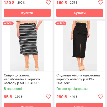
120
160
₴
₴
200 ₴
265 ₴
Купити
Купити
–37%
–36%
Спідниця жіноча
Спідниця жіноча однотонна
напівботальна чорного
чорного кольору р.40/42
кольору р.50 199490P
203158P
В наявності
Готово до відправки
95
280
₴
₴
150 ₴
440 ₴
Купити
Купити