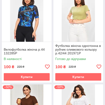
Футболка жіноча однотонна в
Велофутболка жiноча р.44
рубчик оливкового кольору
132285P
р.42/44 201971P
В наявності
Готово до відправки
100
100
₴
₴
220 ₴
220 ₴
Купити
Купити
–50%
–50%