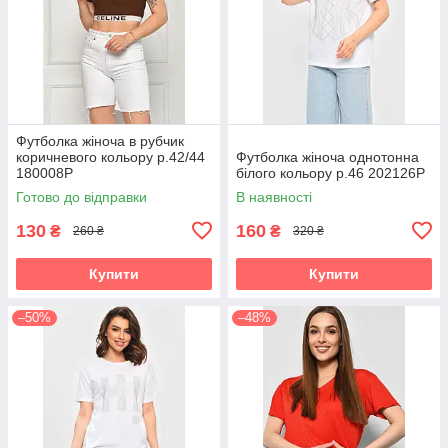
Футболка жіноча в рубчик
коричневого кольору р.42/44
Футболка жіноча однотонна
180008P
білого кольору р.46 202126P
Готово до відправки
В наявності
130
160
₴
₴
260 ₴
320 ₴
Купити
Купити
–50%
–48%