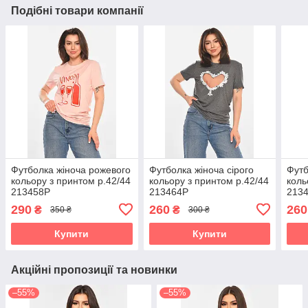
Подібні товари компанії
Футболка жіноча рожевого
Футболка жіноча сірого
Футб
кольору з принтом р.42/44
кольору з принтом р.42/44
коль
213458P
213464P
213
290
260
260
₴
₴
350 ₴
300 ₴
Купити
Купити
Акційні пропозиції та новинки
–55%
–55%