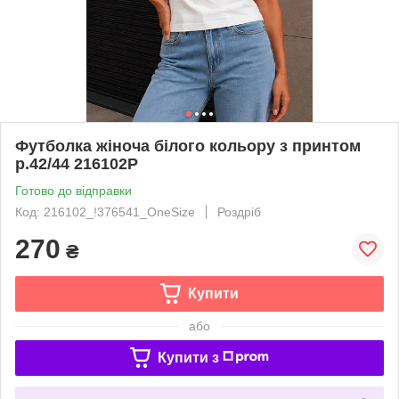
Футболка жіноча білого кольору з принтом
р.42/44 216102P
Готово до відправки
Код: 216102_!376541_OneSize
Роздріб
270
₴
Купити
або
Купити з