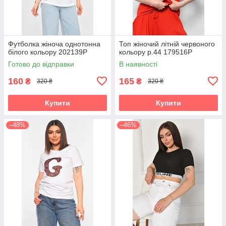
Футболка жіноча однотонна
Топ жіночий літній червоного
білого кольору 202139P
кольору р.44 179516P
Готово до відправки
В наявності
160
165
₴
₴
320 ₴
320 ₴
Купити
Купити
–48%
–46%