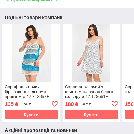
Всі умови повернення
Подібні товари компанії
Сарафан жіночий
Сарафан жіночий з
Сара
бірюзового кольору з
принтом на запах білого
коль
принтом р.42 212357P
кольору р.42 179661P
135
180
150
₴
₴
150 ₴
305 ₴
Купити
Купити
Акційні пропозиції та новинки