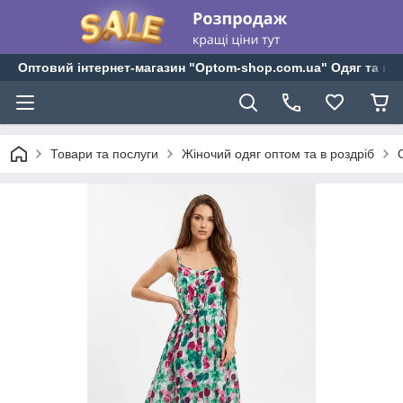
Оптовий інтернет-магазин "Optom-shop.com.ua" Одяг та взу
Товари та послуги
Жіночий одяг оптом та в роздріб