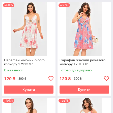
–60%
–60%
Сарафан жіночий білого
Сарафан жіночий рожевого
кольору 179137P
кольору 179139P
В наявності
Готово до відправки
120
120
₴
₴
300 ₴
300 ₴
Купити
Купити
–54%
–52%