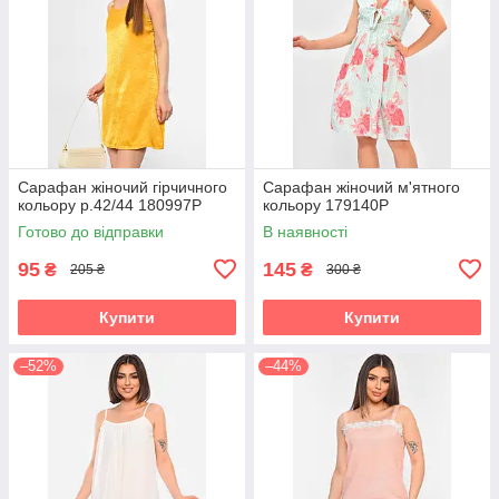
Сарафан жіночий гірчичного
Сарафан жіночий м'ятного
кольору р.42/44 180997P
кольору 179140P
Готово до відправки
В наявності
95
145
₴
₴
205 ₴
300 ₴
Купити
Купити
–52%
–44%