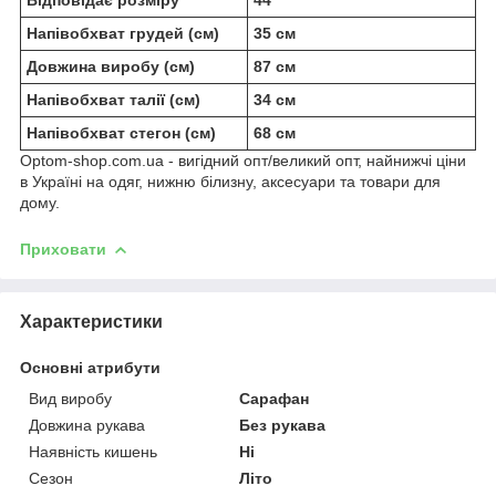
Напівобхват грудей (см)
35 см
Довжина виробу (см)
87 см
Напівобхват талії (см)
34 см
Напівобхват стегон (см)
68 см
Optom-shop.com.ua - вигідний опт/великий опт, найнижчі ціни
в Україні на одяг, нижню білизну, аксесуари та товари для
дому.
Приховати
Характеристики
Основні атрибути
Вид виробу
Сарафан
Довжина рукава
Без рукава
Наявність кишень
Ні
Сезон
Літо