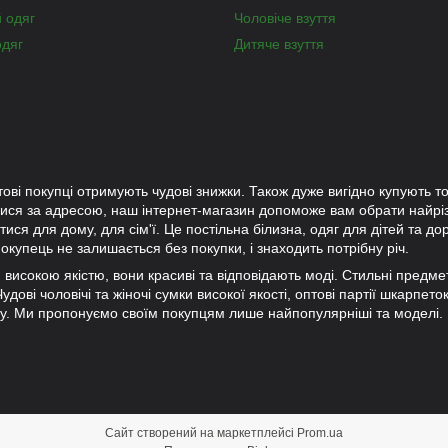
й одяг
Чоловіче взуття
одяг
Дитяче взуття
тові покупці отримують чудові знижки. Також дуже вигідно купують то
лися за адресою, наш інтернет-магазин допоможе вам обрати найр
ися для дому, для сім'ї. Це постільна білизна, одяг для дітей та до
окупець не залишається без покупки, і знаходить потрібну річ.
ки високою якістю, вони красиві та відповідають моді. Стильні предм
дові чоловічі та жіночі сумки високої якості, оптові партії шкарпето
ну. Ми пропонуємо своїм покупцям лише найпопулярніші та моделі.
Сайт створений на маркетплейсі
Prom.ua