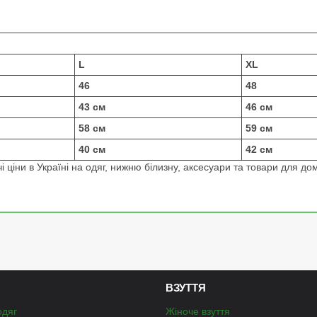
L
XL
46
48
43 см
46 см
58 см
59 см
40 см
42 см
 ціни в Україні на одяг, нижню білизну, аксесуари та товари для дом
ВЗУТТЯ
одяг
Жіноче взуття