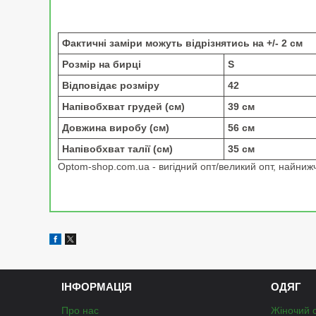
Фактичні заміри можуть відрізнятись на +/- 2 см
Розмір на бирці
S
Відповідає розміру
42
Напівобхват грудей (см)
39 см
Довжина виробу (см)
56 см
Напівобхват талії (см)
35 см
Optom-shop.com.ua - вигідний опт/великий опт, найнижчі
ІНФОРМАЦІЯ
ОДЯГ
Про нас
Жіночий 