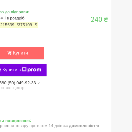
во до відправки
240 ₴
м і в роздріб
:
215639_!375109_S
Купити
Купити з
380 (50) 049-92-33
онтакт-центр
рнення товару протягом 14 днів
за домовленістю