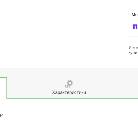
У ко
купи
Характеристики
9P