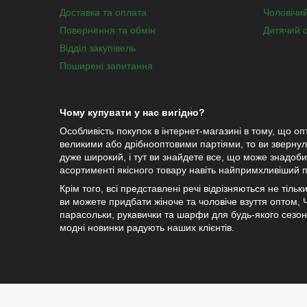
Доставка та оплата
Чоловічи
Повернення та обмін
Дитячий 
Відділ закупівель
Поширені запитання
Чому купувати у нас вигідно?
Особливість покупок в інтернет-магазині в тому, що оп
великими або дрібнооптовими партіями, то ви зверну
дуже широкий, і тут ви знайдете все, що може знадобит
асортименті якісного товару навіть найпримхливіший п
Крім того, всі представлені речі відрізняються не тіль
ви можете придбати жіноче та чоловіче взуття оптом, Чу
парасольки, рукавички та шарфи для будь-якого сезо
модні новинки радують наших клієнтів.