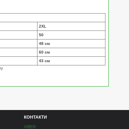
2XL
50
48 см
60 см
43 см
у.
КОНТАКТИ
VIBER