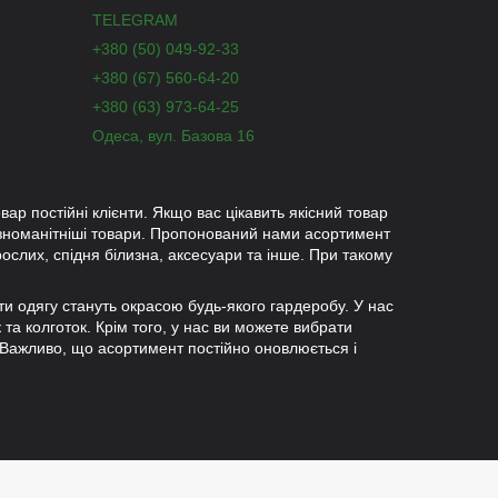
TELEGRAM
+380 (50) 049-92-33
+380 (67) 560-64-20
+380 (63) 973-64-25
Одеса, вул. Базова 16
вар постійні клієнти. Якщо вас цікавить якісний товар
ізноманітніші товари. Пропонований нами асортимент
рослих, спідня білизна, аксесуари та інше. При такому
ети одягу стануть окрасою будь-якого гардеробу. У нас
к та колготок. Крім того, у нас ви можете вибрати
 Важливо, що асортимент постійно оновлюється і