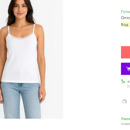
Гото
Опто
Код
+
К
пове