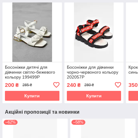
Босоніжки дитячі для
Босоніжки для дівчинки
Крок
дівчинки світло-бежевого
чорно-червоного кольору
cинь
кольору 199499P
202057P
200
240
350
₴
₴
285 ₴
280 ₴
Купити
Купити
Акційні пропозиції та новинки
–62%
–58%