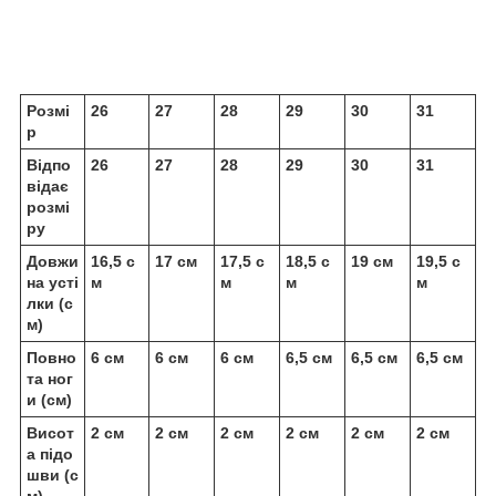
Розмі
26
27
28
29
30
31
р
Відпо
26
27
28
29
30
31
відає
розмі
ру
Довжи
16,5 с
17 см
17,5 с
18,5 с
19 см
19,5 с
на усті
м
м
м
м
лки (с
м)
Повно
6 см
6 см
6 см
6,5 см
6,5 см
6,5 см
та ног
и (см)
Висот
2 см
2 см
2 см
2 см
2 см
2 см
а підо
шви (с
м)