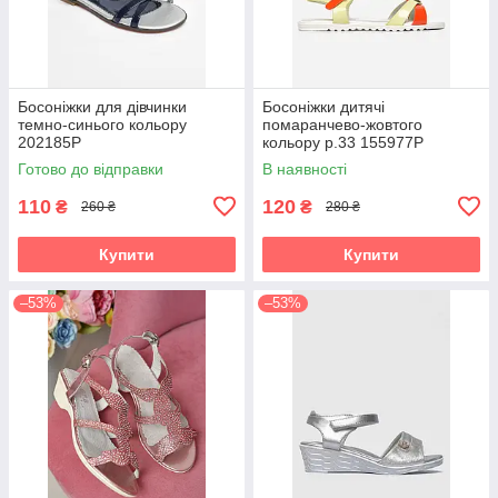
Босоніжки для дівчинки
Босоніжки дитячі
темно-синього кольору
помаранчево-жовтого
202185P
кольору р.33 155977P
Готово до відправки
В наявності
110
120
₴
₴
260 ₴
280 ₴
Купити
Купити
–53%
–53%