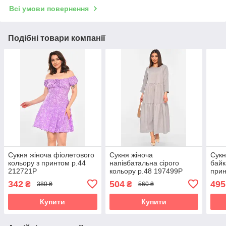
Всі умови повернення
Подібні товари компанії
Сукня жіноча фіолетового
Сукня жіноча
Сукн
кольору з принтом р.44
напівбатальна сірого
байк
212721P
кольору р.48 197499P
прин
342
504
495
₴
₴
380 ₴
560 ₴
Купити
Купити