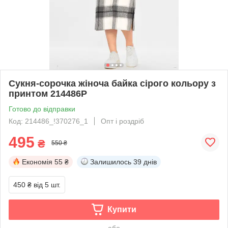
Сукня-сорочка жіноча байка сірого кольору з
принтом 214486P
Готово до відправки
Код: 214486_!370276_1
Опт і роздріб
495
₴
550 ₴
Економія
55 ₴
Залишилось
39 днів
450 ₴
від 5 шт.
Купити
або