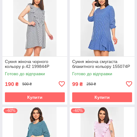
Сукня жіноча чорного
Сукня жіноча смугаста
кольору р.42 199844P
блакитного кольору 155074P
Готово до відправки
Готово до відправки
190
99
₴
₴
500 ₴
250 ₴
Купити
Купити
–60%
–60%