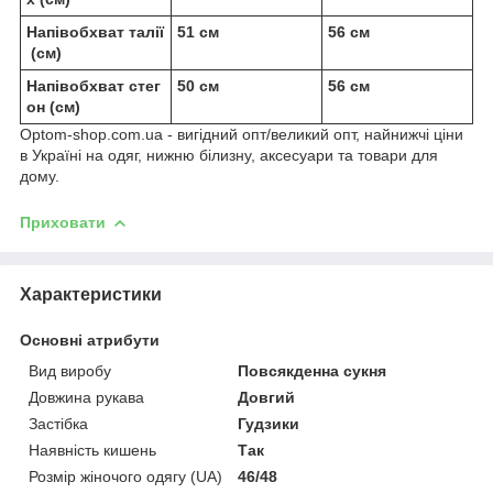
Напівобхват талії
51 см
56 см
(см)
Напівобхват стег
50 см
56 см
он (см)
Optom-shop.com.ua - вигідний опт/великий опт, найнижчі ціни
в Україні на одяг, нижню білизну, аксесуари та товари для
дому.
Приховати
Характеристики
Основні атрибути
Вид виробу
Повсякденна сукня
Довжина рукава
Довгий
Застібка
Гудзики
Наявність кишень
Так
Розмір жіночого одягу (UA)
46/48