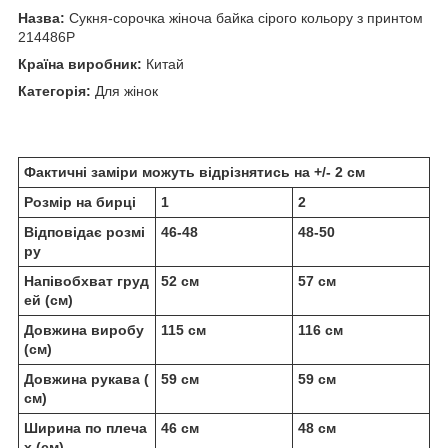
Назва:
Сукня-сорочка жіноча байка сірого кольору з принтом
214486P
Країна виробник:
Китай
Категорія:
Для жінок
Фактичні заміри можуть відрізнятись на +/- 2 см
Розмір на бирці
1
2
Відповідає розмі
46-48
48-50
ру
Напівобхват груд
52 см
57 см
ей (см)
Довжина виробу
115 см
116 см
(см)
Довжина рукава (
59 см
59 см
см)
Ширина по плеча
46 см
48 см
х (см)