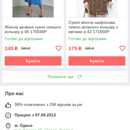
Сукня жіноча шифонова
Жіноча вечірня сукня синього
темно-зеленого кольору з
кольору р.46 170046P
квітами р.42 171658P
Готово до відправки
Готово до відправки
240
175
₴
₴
580 ₴
385 ₴
Купити
Купити
Показати ще
Про нас
98% позитивних з 296 відгуків за рік
Працює з 07.06.2012
м. Одеса
вул. Базова 16, Одеса, Україна