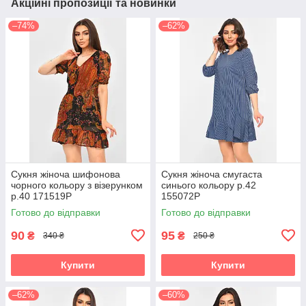
Акційні пропозиції та новинки
–74%
–62%
Сукня жіноча шифонова
Сукня жіноча смугаста
чорного кольору з візерунком
синього кольору р.42
р.40 171519P
155072P
Готово до відправки
Готово до відправки
90
95
₴
₴
340 ₴
250 ₴
Купити
Купити
–62%
–60%