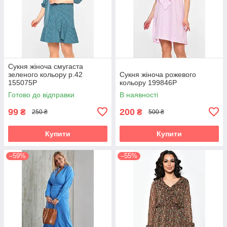
Сукня жіноча смугаста
зеленого кольору р.42
Сукня жіноча рожевого
155075P
кольору 199846P
Готово до відправки
В наявності
99
200
₴
₴
250 ₴
500 ₴
Купити
Купити
–59%
–55%