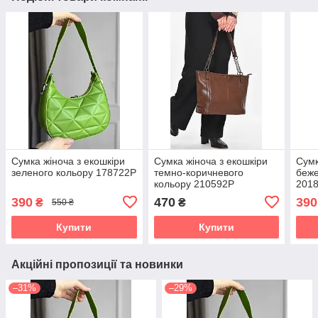
Сумка жіноча з екошкіри
Сумка жіноча з екошкіри
Сумк
зеленого кольору 178722P
темно-коричневого
беже
кольору 210592P
201
390
470
390
₴
₴
550 ₴
Купити
Купити
Акційні пропозиції та новинки
–31%
–29%