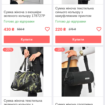
Сумка жіноча текстильна
Сумка жіноча з екошкіри
синього кольору з
зеленого кольору 178727P
камуфляжним принтом
192088P
Готово до відправки
Готово до відправки
430
220
₴
₴
550 ₴
275 ₴
Купити
Купити
–20%
–18%
Сумка жіноча текстильна
зеленого кольору з
Сумка жіноча спортивна