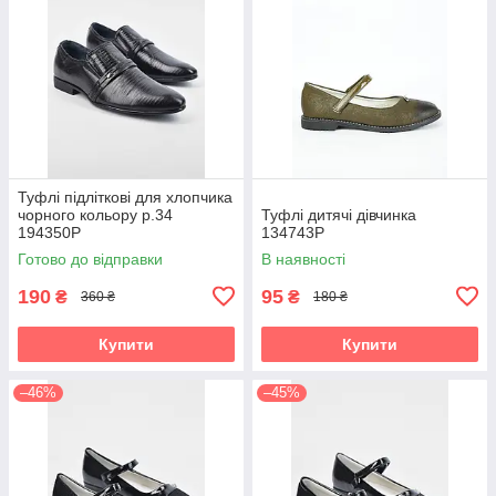
Туфлі підліткові для хлопчика
чорного кольору р.34
Туфлі дитячі дівчинка
194350P
134743P
Готово до відправки
В наявності
190
95
₴
₴
360 ₴
180 ₴
Купити
Купити
–46%
–45%