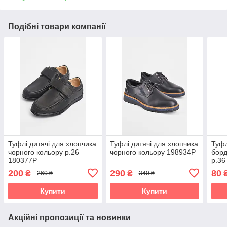
Подібні товари компанії
Туфлі дитячі для хлопчика
Туфлі дитячі для хлопчика
Туфл
чорного кольору р.26
чорного кольору 198934P
борд
180377P
р.36
200
290
80
₴
₴
260 ₴
340 ₴
Купити
Купити
Акційні пропозиції та новинки