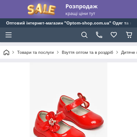
Оптовий інтернет-магазин "Optom-shop.com.ua" Одяг та взу
Товари та послуги
Взуття оптом та в роздріб
Дитяче 