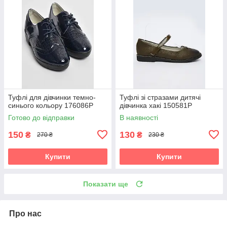
Туфлі для дівчинки темно-
Туфлі зі стразами дитячі
синього кольору 176086P
дівчинка хакі 150581P
Готово до відправки
В наявності
150
130
₴
₴
270 ₴
230 ₴
Купити
Купити
Показати ще
Про нас