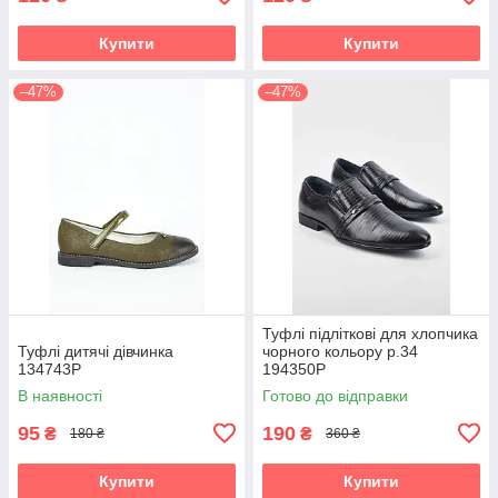
Купити
Купити
–47%
–47%
Туфлі підліткові для хлопчика
Туфлі дитячі дівчинка
чорного кольору р.34
134743P
194350P
В наявності
Готово до відправки
95
190
₴
₴
180 ₴
360 ₴
Купити
Купити