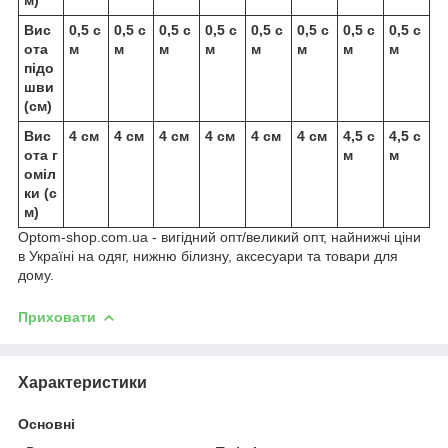
Вис
0,5 с
0,5 с
0,5 с
0,5 с
0,5 с
0,5 с
0,5 с
0,5 с
ота
м
м
м
м
м
м
м
м
підо
шви
(см)
Вис
4 см
4 см
4 см
4 см
4 см
4 см
4,5 с
4,5 с
ота г
м
м
оміл
ки (с
м)
Optom-shop.com.ua - вигідний опт/великий опт, найнижчі ціни
в Україні на одяг, нижню білизну, аксесуари та товари для
дому.
Приховати
Характеристики
Основні