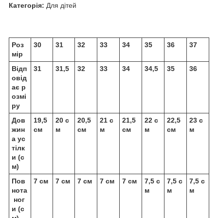
Категорія:
Для дітей
Роз
30
31
32
33
34
35
36
37
мір
Відп
31
31,5
32
33
34
34,5
35
36
овід
ає р
озмі
ру
Дов
19,5
20 с
20,5
21 с
21,5
22 с
22,5
23 с
жин
см
м
см
м
см
м
см
м
а ус
тілк
и (с
м)
Пов
7 см
7 см
7 см
7 см
7 см
7,5 с
7,5 с
7,5 с
нота
м
м
м
ног
и (с
м)