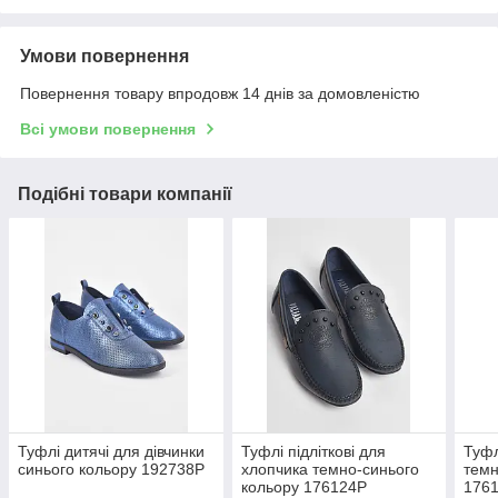
Умови повернення
Повернення товару впродовж 14 днів за домовленістю
Всі умови повернення
Подібні товари компанії
Туфлі дитячі для дівчинки
Туфлі підліткові для
Туфл
синього кольору 192738P
хлопчика темно-синього
темн
кольору 176124P
176