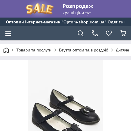
Оптовий інтернет-магазин "Optom-shop.com.ua" Одяг та взу
Товари та послуги
Взуття оптом та в роздріб
Дитяче 