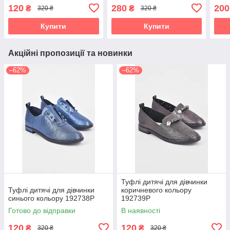
120
280
200
₴
₴
320 ₴
320 ₴
Купити
Купити
Акційні пропозиції та новинки
–62%
–62%
Туфлі дитячі для дівчинки
Туфлі дитячі для дівчинки
коричневого кольору
синього кольору 192738P
192739P
Готово до відправки
В наявності
120
120
₴
₴
320 ₴
320 ₴