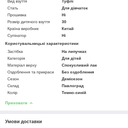
Вид взуття
Туфлі
Стать
Для дівчаток
Прошивка
Ні
Розмір дитячого взуття
30
Країна виробник
Китай
Супінатор
Ні
Користувальницькі характеристики
Застібка
На липучках
Категорія
Для дітей
Матеріал верху
Спокусливий лак
Оздоблення та прикраси
Без оздоблення
Сезон
Демісезон
Склад
Павлоград
Колір
Темно-синій
Приховати
Умови доставки