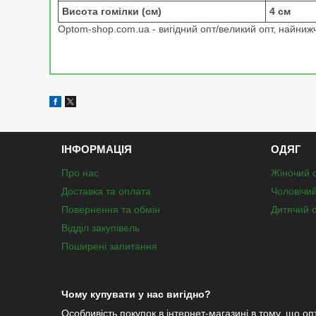
Висота гомілки (см)
4 см
Optom-shop.com.ua - вигідний опт/великий опт, найнижчі
ІНФОРМАЦІЯ
ОДЯГ
Про нас
Жіночий 
Доставка та оплата
Чоловічи
Повернення та обмін
Дитячий 
Відділ закупівель
Поширені запитання
Чому купувати у нас вигідно?
Особливість покупок в інтернет-магазині в тому, що оп