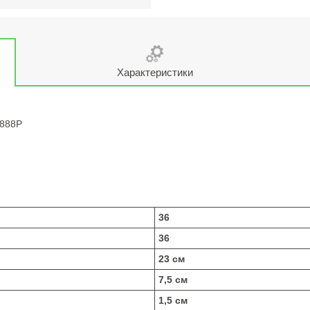
Характеристики
2888P
36
36
23 см
7,5 см
1,5 см