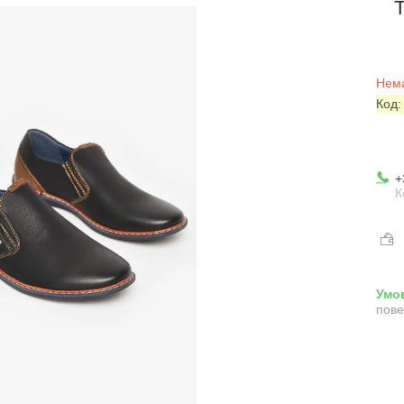
Нема
Код
+
К
пове