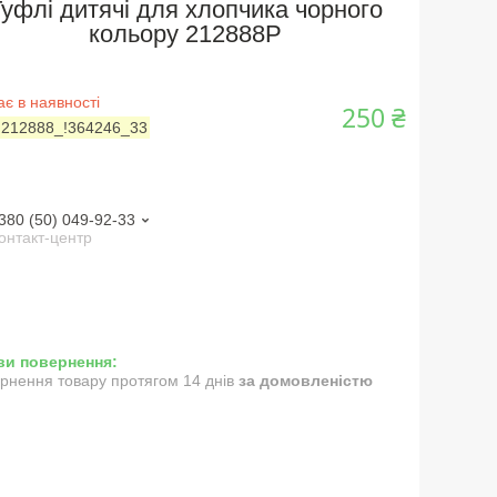
Туфлі дитячі для хлопчика чорного
кольору 212888P
є в наявності
250 ₴
:
212888_!364246_33
380 (50) 049-92-33
онтакт-центр
рнення товару протягом 14 днів
за домовленістю