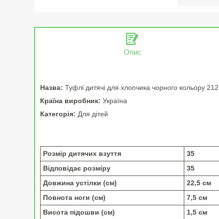
Опис
Назва:
Туфлі дитячі для хлопчика чорного кольору 21
Країна виробник:
Україна
Категорія:
Для дітей
Розмір дитячих взуття
35
Відповідає розміру
35
Довжина устілки (см)
22,5 см
Повнота ноги (см)
7,5 см
Висота підошви (см)
1,5 см