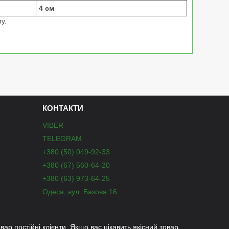
4 см
у.
КОНТАКТИ
VIBER
TELEGRAM
+380 (50) 049-92-33
+380 (67) 560-64-20
+380 (63) 973-64-25
Одеса, вул. Базова 16
вар постійні клієнти. Якщо вас цікавить якісний товар