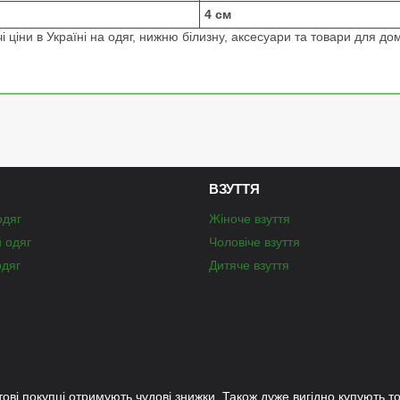
4 см
 ціни в Україні на одяг, нижню білизну, аксесуари та товари для дом
ВЗУТТЯ
одяг
Жіноче взуття
й одяг
Чоловіче взуття
одяг
Дитяче взуття
тові покупці отримують чудові знижки. Також дуже вигідно купують то