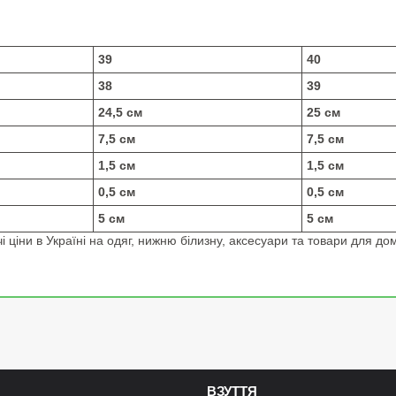
39
40
38
39
24,5 см
25 см
7,5 см
7,5 см
1,5 см
1,5 см
0,5 см
0,5 см
5 см
5 см
 ціни в Україні на одяг, нижню білизну, аксесуари та товари для дом
ВЗУТТЯ