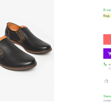
В на
Код
+
К
пове