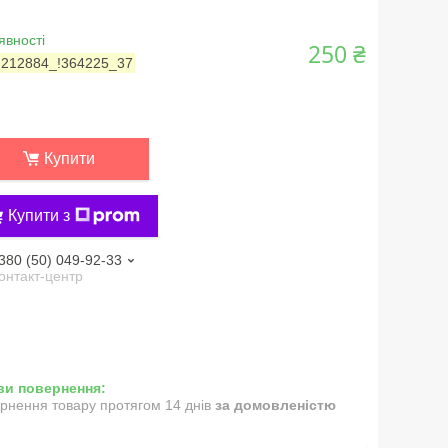
явності
250 ₴
:
212884_!364225_37
Купити
Купити з
380 (50) 049-92-33
онтакт-центр
рнення товару протягом 14 днів
за домовленістю