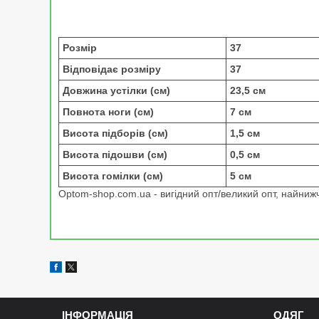
Розмір
37
Відповідає розміру
37
Довжина устілки (см)
23,5 см
Повнота ноги (см)
7 см
Висота підборів (см)
1,5 см
Висота підошви (см)
0,5 см
Висота гомілки (см)
5 см
Optom-shop.com.ua - вигідний опт/великий опт, найнижчі
ІНФОРМАЦІЯ
ОДЯГ