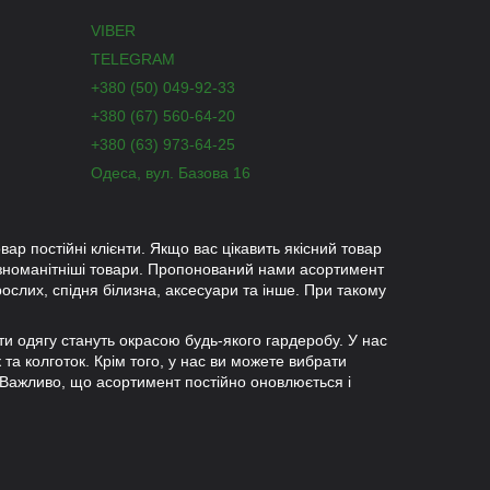
VIBER
TELEGRAM
+380 (50) 049-92-33
+380 (67) 560-64-20
+380 (63) 973-64-25
Одеса, вул. Базова 16
вар постійні клієнти. Якщо вас цікавить якісний товар
ізноманітніші товари. Пропонований нами асортимент
рослих, спідня білизна, аксесуари та інше. При такому
ети одягу стануть окрасою будь-якого гардеробу. У нас
к та колготок. Крім того, у нас ви можете вибрати
 Важливо, що асортимент постійно оновлюється і