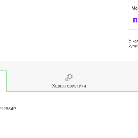
У ко
купи
Характеристики
 212884P