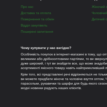
Про нас
Жіночий 
Доставка та оплата
Чоловічи
Повернення та обмін
Дитячий 
Відділ закупівель
Поширені запитання
Чому купувати у нас вигідно?
Особливість покупок в інтернет-магазині в тому, що оп
великими або дрібнооптовими партіями, то ви зверну
дуже широкий, і тут ви знайдете все, що може знадобит
асортименті якісного товару навіть найпримхливіший п
Крім того, всі представлені речі відрізняються не тіль
ви можете придбати жіноче та чоловіче взуття оптом, Чу
парасольки, рукавички та шарфи для будь-якого сезо
модні новинки радують наших клієнтів.