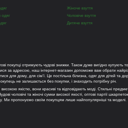
одяг
Жіноче взуття
й одяг
Чоловіче взуття
одяг
Дитяче взуття
тові покупці отримують чудові знижки. Також дуже вигідно купують то
лися за адресою, наш інтернет-магазин допоможе вам обрати найр
ися для дому, для сім'ї. Це постільна білизна, одяг для дітей та до
окупець не залишається без покупки, і знаходить потрібну річ.
ки високою якістю, вони красиві та відповідають моді. Стильні предм
дові чоловічі та жіночі сумки високої якості, оптові партії шкарпето
ну. Ми пропонуємо своїм покупцям лише найпопулярніші та моделі.