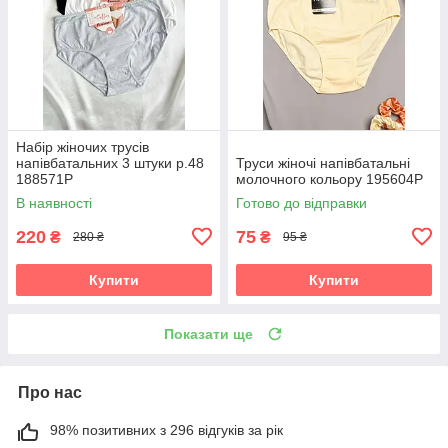
Набір жіночих трусів
напівбатальних 3 штуки р.48
Труси жіночі напівбатальні
188571P
молочного кольору 195604P
В наявності
Готово до відправки
220
75
₴
₴
280 ₴
95 ₴
Купити
Купити
Показати ще
Про нас
98% позитивних з 296 відгуків за рік