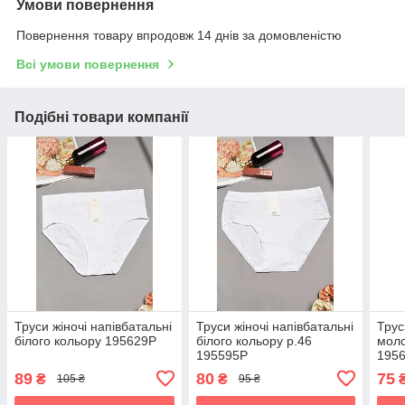
Умови повернення
Повернення товару впродовж 14 днів за домовленістю
Всі умови повернення
Подібні товари компанії
Труси жіночі напівбатальні
Труси жіночі напівбатальні
Трус
білого кольору 195629P
білого кольору р.46
моло
195595P
195
89
80
75
₴
₴
105 ₴
95 ₴