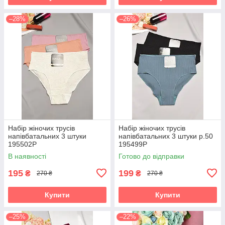
–28%
–26%
Набір жіночих трусів
Набір жіночих трусів
напівбатальних 3 штуки
напівбатальних 3 штуки р.50
195502P
195499P
В наявності
Готово до відправки
195
199
₴
₴
270 ₴
270 ₴
Купити
Купити
–25%
–22%