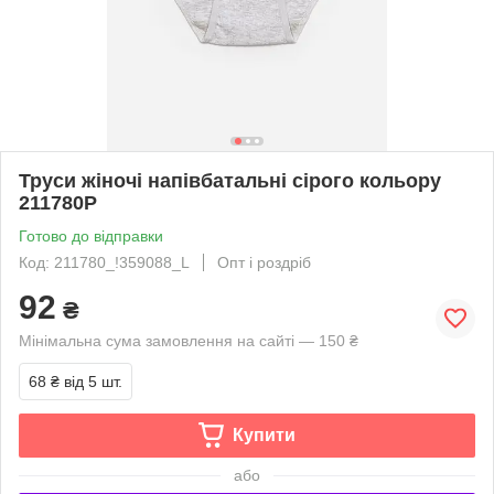
Труси жіночі напівбатальні сірого кольору
211780P
Готово до відправки
Код: 211780_!359088_L
Опт і роздріб
92
₴
Мінімальна сума замовлення на сайті — 150 ₴
68 ₴
від 5 шт.
Купити
або