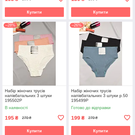
Купити
Купити
–28%
–26%
Набір жіночих трусів
Набір жіночих трусів
напівбатальних 3 штуки
напівбатальних 3 штуки р.50
195502P
195499P
В наявності
Готово до відправки
195
199
₴
₴
270 ₴
270 ₴
Купити
Купити