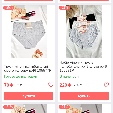
–25%
–21%
Набір жіночих трусів
Труси жіночі напівбатальні
напівбатальних 3 штуки р.48
сірого кольору р.46 195577P
188571P
Готово до відправки
В наявності
70
220
₴
₴
93 ₴
280 ₴
Купити
Купити
–21%
–21%