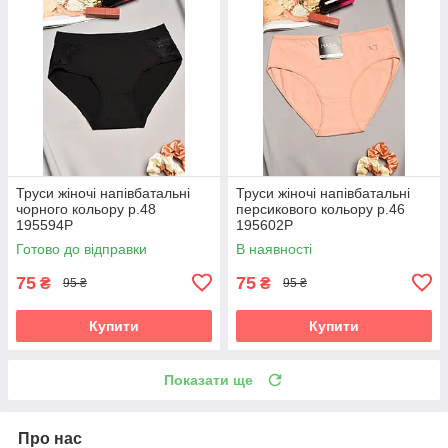
Труси жіночі напівбатальні
Труси жіночі напівбатальні
чорного кольору р.48
персикового кольору р.46
195594P
195602P
Готово до відправки
В наявності
75
75
₴
₴
95 ₴
95 ₴
Купити
Купити
Показати ще
Про нас