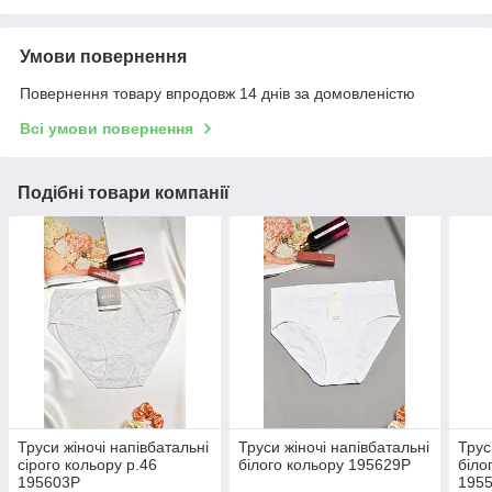
Умови повернення
Повернення товару впродовж 14 днів за домовленістю
Всі умови повернення
Подібні товари компанії
Труси жіночі напівбатальні
Труси жіночі напівбатальні
Трус
сірого кольору р.46
білого кольору 195629P
біло
195603P
195