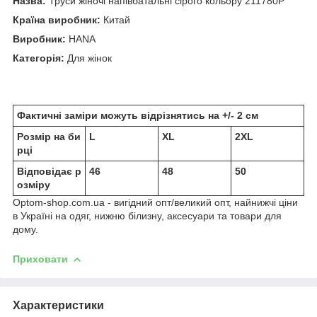
Назва:
Труси жіночі напівбатальні сірого кольору 211780P
Країна виробник:
Китай
Виробник:
HANA
Категорія:
Для жінок
Фактичні заміри можуть відрізнятись на +/- 2 см
Розмір на би
L
XL
2XL
рці
Відповідає р
46
48
50
озміру
Optom-shop.com.ua - вигідний опт/великий опт, найнижчі ціни
в Україні на одяг, нижню білизну, аксесуари та товари для
дому.
Приховати
Характеристики