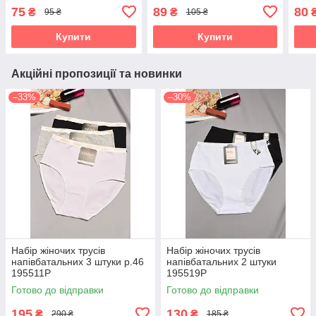
75
89
80
₴
₴
95 ₴
105 ₴
Купити
Купити
Акційні пропозиції та новинки
–33%
–30%
Набір жіночих трусів
Набір жіночих трусів
напівбатальних 3 штуки р.46
напівбатальних 2 штуки
195511P
195519P
Готово до відправки
Готово до відправки
195
130
₴
₴
290 ₴
185 ₴