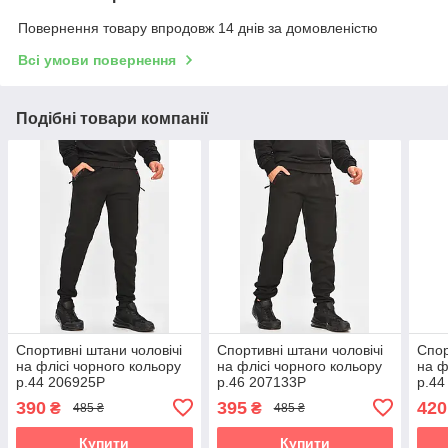
Повернення товару впродовж 14 днів за домовленістю
Всі умови повернення
Подібні товари компанії
Спортивні штани чоловічі
Спортивні штани чоловічі
Спор
на флісі чорного кольору
на флісі чорного кольору
на ф
р.44 206925P
р.46 207133P
р.44
390
395
420
₴
₴
485 ₴
485 ₴
Купити
Купити