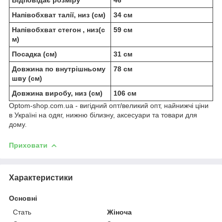
Напівобхват талії, низ (см)
34 см
Напівобхват стегон , низ(с
59 см
м)
Посадка (см)
31 см
Довжина по внутрішньому
78 см
шву (см)
Довжина виробу, низ (см)
106 см
Optom-shop.com.ua - вигідний опт/великий опт, найнижчі ціни
в Україні на одяг, нижню білизну, аксесуари та товари для
дому.
Приховати
Характеристики
Основні
Стать
Жіноча