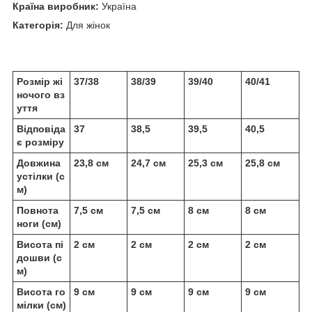
Країна виробник:
Україна
Категорія:
Для жінок
Розмір жі
37/38
38/39
39/40
40/41
ночого вз
уття
Відповіда
37
38,5
39,5
40,5
є розміру
Довжина
23,8 см
24,7 см
25,3 см
25,8 см
устілки (с
м)
Повнота
7,5 см
7,5 см
8 см
8 см
ноги (см)
Висота пі
2 см
2 см
2 см
2 см
дошви (с
м)
Висота го
9 см
9 см
9 см
9 см
мілки (см)