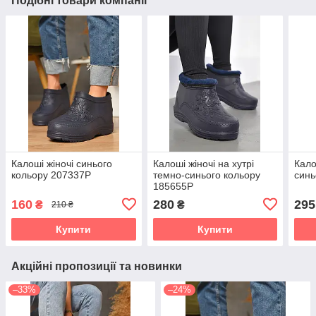
Подібні товари компанії
Калоші жіночі синього
Калоші жіночі на хутрі
Кало
кольору 207337P
темно-синього кольору
синь
185655P
160
280
295
₴
₴
210 ₴
Купити
Купити
Акційні пропозиції та новинки
–33%
–24%