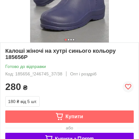
Калоші жіночі на хутрі синього кольору
185656P
Готово до відправки
Код: 185656_!246745_37/38
Опт і роздріб
280
₴
180 ₴
від 5 шт.
Купити
або
Купити з