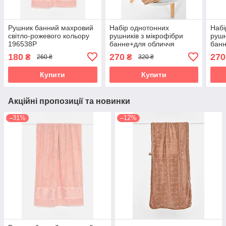
Рушник банний махровий
Набір однотонних
Набі
світло-рожевого кольору
рушників з мікрофібри
рушн
196538P
банне+для обличчя
банн
бежевого кольору
темн
180
270
270
₴
₴
260 ₴
320 ₴
196579P
коль
Купити
Купити
Акційні пропозиції та новинки
–31%
–12%