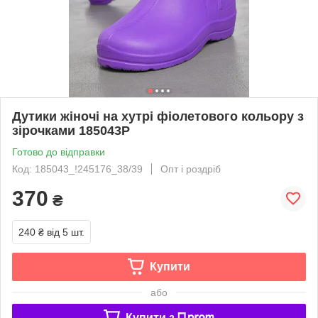
Дутики жіночі на хутрі фіолетового кольору з
зірочками 185043P
Готово до відправки
Код: 185043_!245176_38/39
Опт і роздріб
370
₴
240 ₴
від 5 шт.
Купити
або
Купити з