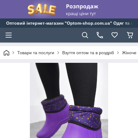
Оптовий інтернет-магазин "Optom-shop.com.ua" Одяг та взу
Товари та послуги
Взуття оптом та в роздріб
Жіноче 