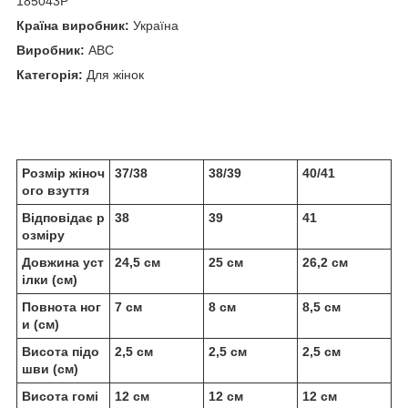
185043P
Країна виробник:
Україна
Виробник:
ABC
Категорія:
Для жінок
Розмір жіноч
37/38
38/39
40/41
ого взуття
Відповідає р
38
39
41
озміру
Довжина уст
24,5 см
25 см
26,2 см
ілки (см)
Повнота ног
7 см
8 см
8,5 см
и (см)
Висота підо
2,5 см
2,5 см
2,5 см
шви (см)
Висота гомі
12 см
12 см
12 см