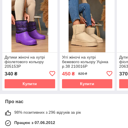
Дутики жіночі на хутрі
Уггі жіночі на хутрі
Дути
фіолетового кольору
бежевого кольору Уцінка
фіол
205153P
р.38 210016P
206
340
450
370
₴
₴
820 ₴
Купити
Купити
Про нас
98% позитивних з 296 відгуків за рік
Працює з 07.06.2012