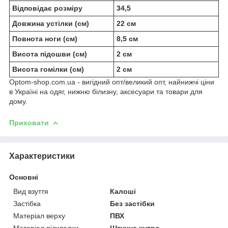
Відповідає розміру
34,5
Довжина устілки (см)
22 см
Повнота ноги (см)
8,5 см
Висота підошви (см)
2 см
Висота гомілки (см)
2 см
Optom-shop.com.ua - вигідний опт/великий опт, найнижчі ціни
в Україні на одяг, нижню білизну, аксесуари та товари для
дому.
Приховати
Характеристики
Основні
Вид взуття
Калоші
Застібка
Без застібки
Матеріал верху
ПВХ
Матеріал підкладки
Штучне хутро