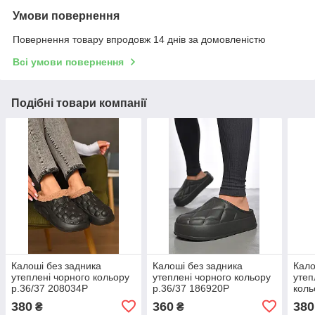
Умови повернення
Повернення товару впродовж 14 днів за домовленістю
Всі умови повернення
Подібні товари компанії
Калоші без задника
Калоші без задника
Кало
утеплені чорного кольору
утеплені чорного кольору
утеп
р.36/37 208034P
р.36/37 186920P
коль
380
360
380
₴
₴