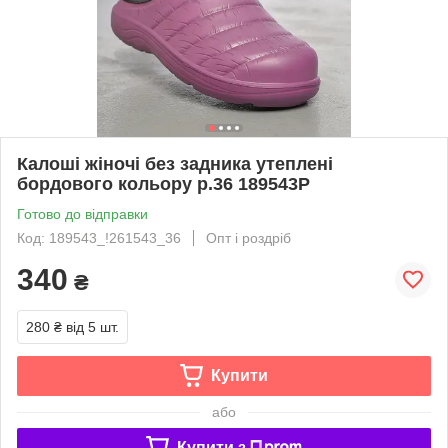
Калоші жіночі без задника утеплені
бордового кольору р.36 189543P
Готово до відправки
Код: 189543_!261543_36
Опт і роздріб
340
₴
280 ₴
від 5 шт.
Купити
або
Купити з