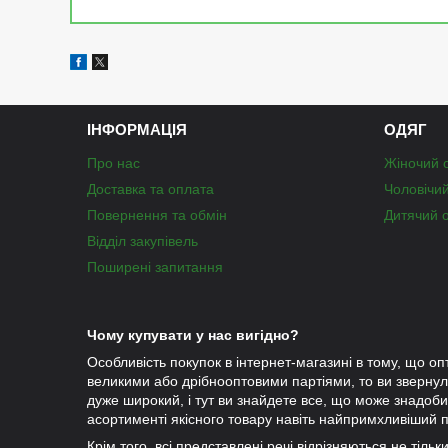
ІНФОРМАЦІЯ
ОДЯГ
Про нас
Жіночий 
Доставка та оплата
Чоловічи
Повернення та обмін
Дитячий 
Відділ закупівель
Поширені запитання
Чому купувати у нас вигідно?
Особливість покупок в інтернет-магазині в тому, що оп
великими або дрібнооптовими партіями, то ви зверну
дуже широкий, і тут ви знайдете все, що може знадобит
асортименті якісного товару навіть найпримхливіший п
Крім того, всі представлені речі відрізняються не тіль