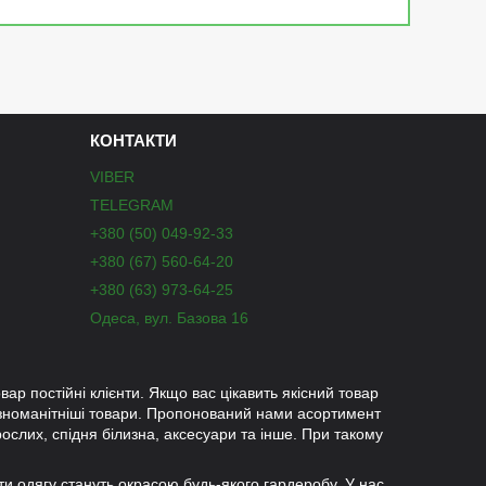
КОНТАКТИ
VIBER
TELEGRAM
+380 (50) 049-92-33
+380 (67) 560-64-20
+380 (63) 973-64-25
Одеса, вул. Базова 16
вар постійні клієнти. Якщо вас цікавить якісний товар
ізноманітніші товари. Пропонований нами асортимент
рослих, спідня білизна, аксесуари та інше. При такому
ети одягу стануть окрасою будь-якого гардеробу. У нас