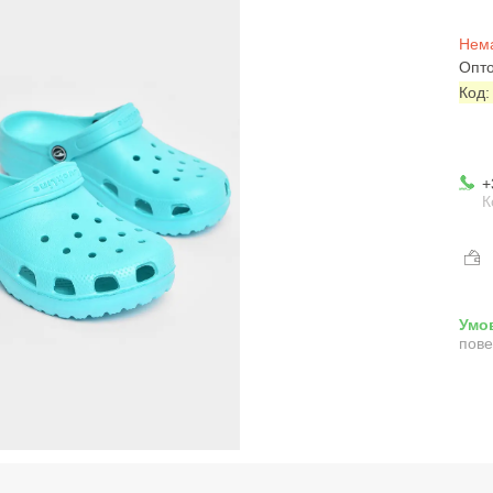
Нема
Опто
Код
+
К
пове