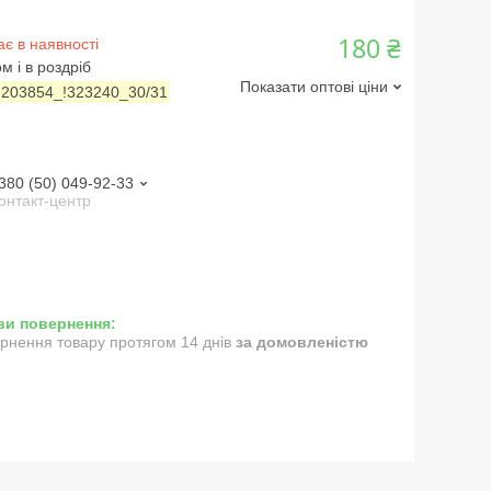
180 ₴
є в наявності
м і в роздріб
Показати оптові ціни
:
203854_!323240_30/31
380 (50) 049-92-33
онтакт-центр
рнення товару протягом 14 днів
за домовленістю