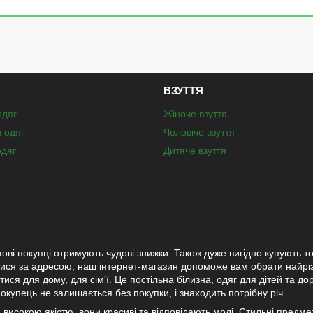
ВЗУТТЯ
одяг
Жіноче взуття
й одяг
Чоловіче взуття
одяг
Дитяче взуття
тові покупці отримують чудові знижки. Також дуже вигідно купують то
лися за адресою, наш інтернет-магазин допоможе вам обрати найр
ися для дому, для сім'ї. Це постільна білизна, одяг для дітей та до
окупець не залишається без покупки, і знаходить потрібну річ.
ки високою якістю, вони красиві та відповідають моді. Стильні предм