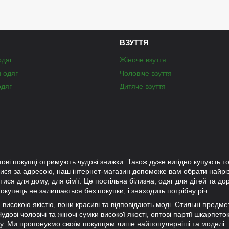
ВЗУТТЯ
одяг
Жіноче взуття
й одяг
Чоловіче взуття
одяг
Дитяче взуття
тові покупці отримують чудові знижки. Також дуже вигідно купують то
лися за адресою, наш інтернет-магазин допоможе вам обрати найр
ися для дому, для сім'ї. Це постільна білизна, одяг для дітей та до
окупець не залишається без покупки, і знаходить потрібну річ.
ки високою якістю, вони красиві та відповідають моді. Стильні предм
дові чоловічі та жіночі сумки високої якості, оптові партії шкарпето
ну. Ми пропонуємо своїм покупцям лише найпопулярніші та моделі.