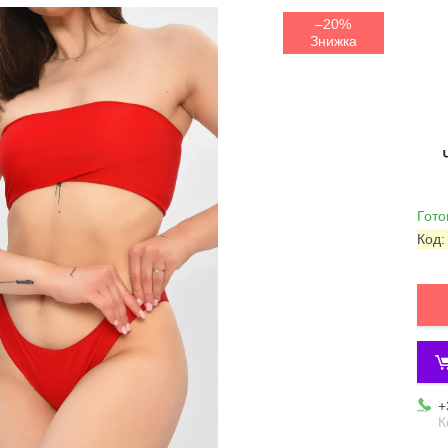
–20%
Гото
Код
+
К