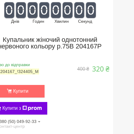
0
0
0
0
0
0
0
0
Днів
Годин
Хвилин
Секунд
Купальник жіночий однотонний
червоного кольору р.75B 204167P
во до відправки
320 ₴
400 ₴
:
204167_!324405_M
Купити
Купити з
380 (50) 049-92-33
онтакт-центр