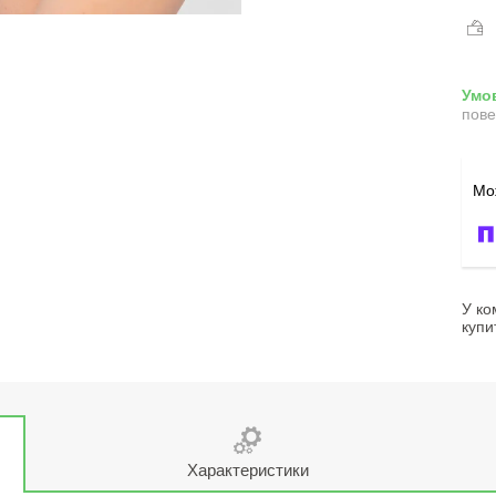
пове
У ко
купи
Характеристики