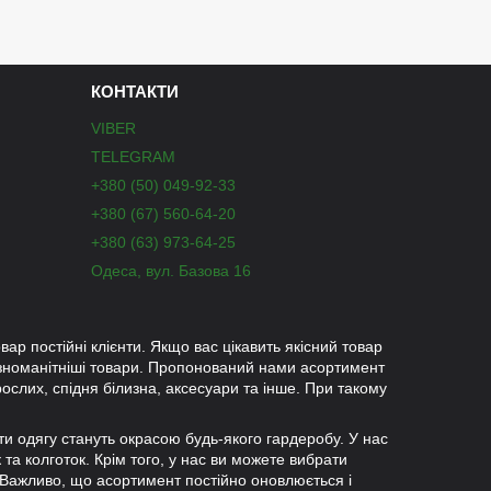
КОНТАКТИ
VIBER
TELEGRAM
+380 (50) 049-92-33
+380 (67) 560-64-20
+380 (63) 973-64-25
Одеса, вул. Базова 16
вар постійні клієнти. Якщо вас цікавить якісний товар
ізноманітніші товари. Пропонований нами асортимент
рослих, спідня білизна, аксесуари та інше. При такому
ети одягу стануть окрасою будь-якого гардеробу. У нас
к та колготок. Крім того, у нас ви можете вибрати
 Важливо, що асортимент постійно оновлюється і