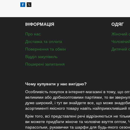
ІНФОРМАЦІЯ
ОДЯГ
Про нас
Жіночий 
Доставка та оплата
Чоловічи
Повернення та обмін
Дитячий 
Відділ закупівель
Поширені запитання
Чому купувати у нас вигідно?
Особливість покупок в інтернет-магазині в тому, що оп
великими або дрібнооптовими партіями, то ви зверну
дуже широкий, і тут ви знайдете все, що може знадобит
асортименті якісного товару навіть найпримхливіший п
Крім того, всі представлені речі відрізняються не тіль
ви можете придбати жіноче та чоловіче взуття оптом, Чу
парасольки, рукавички та шарфи для будь-якого сезо