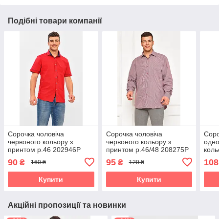
Подібні товари компанії
Сорочка чоловіча
Сорочка чоловіча
Соро
червоного кольору з
червоного кольору з
одно
принтом р.46 202946P
принтом р.46/48 208275P
коль
208
90
95
108
₴
₴
160 ₴
120 ₴
Купити
Купити
Акційні пропозиції та новинки