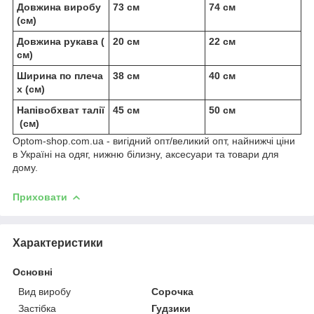
Довжина виробу
73 см
74 см
(см)
Довжина рукава (
20 см
22 см
см)
Ширина по плеча
38 см
40 см
х (см)
Напівобхват талії
45 см
50 см
(см)
Optom-shop.com.ua - вигідний опт/великий опт, найнижчі ціни
в Україні на одяг, нижню білизну, аксесуари та товари для
дому.
Приховати
Характеристики
Основні
Вид виробу
Сорочка
Застібка
Гудзики