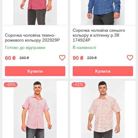
Сорочка чоловіча синього
Сорочка чоловіча темно-
кольору в клітинку р.38
рожевого кольору 202929P
174924P
Готово до відправки
В наявності
60
90
₴
₴
160 ₴
220 ₴
Купити
Купити
–55%
–51%