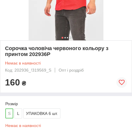
Сорочка чоловіча червоного кольору з
принтом 202936P
Немає в наявності
Код: 202936_!319569_S
Опт і роздріб
160
₴
Розмір
S
L
УПАКОВКА 6 шт.
Немає в наявності