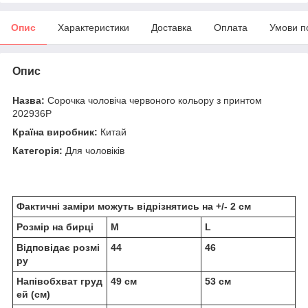
Опис
Характеристики
Доставка
Оплата
Умови п
Опис
Назва:
Сорочка чоловіча червоного кольору з принтом
202936P
Країна виробник:
Китай
Категорія:
Для чоловіків
Фактичні заміри можуть відрізнятись на +/- 2 см
Розмір на бирці
M
L
Відповідає розмі
44
46
ру
Напівобхват груд
49 см
53 см
ей (см)