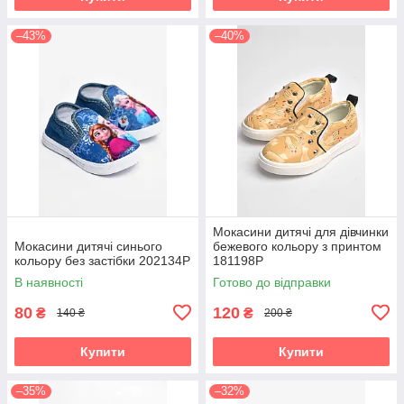
–43%
–40%
Мокасини дитячі для дівчинки
Мокасини дитячі синього
бежевого кольору з принтом
кольору без застібки 202134P
181198P
В наявності
Готово до відправки
80
120
₴
₴
140 ₴
200 ₴
Купити
Купити
–35%
–32%