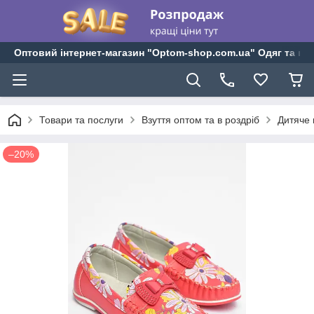
Оптовий інтернет-магазин "Optom-shop.com.ua" Одяг та взу
Товари та послуги
Взуття оптом та в роздріб
Дитяче 
–20%