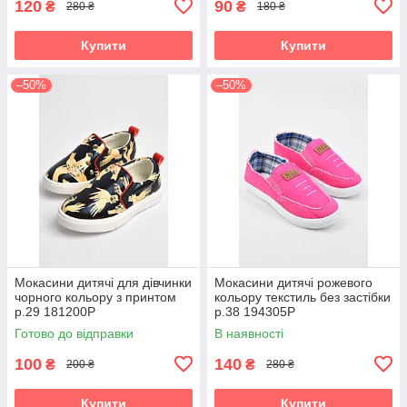
120
90
₴
₴
280 ₴
180 ₴
Купити
Купити
–50%
–50%
Мокасини дитячі для дівчинки
Мокасини дитячі рожевого
чорного кольору з принтом
кольору текстиль без застібки
р.29 181200P
р.38 194305P
Готово до відправки
В наявності
100
140
₴
₴
200 ₴
280 ₴
Купити
Купити