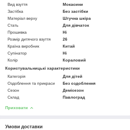
Вид взуття
Мокасини
Застібка
Без застібки
Матеріал верху
Штучна шкіра
Стать
Для дівчаток
Прошивка
Ні
Розмір дитячого взуття
26
Країна виробник
Китай
Супінатор
Ні
Колір
Кораловий
Користувальницькі характеристики
Категорія
Для дітей
Оздоблення та прикраси
Без оздоблення
Сезон
Демісезон
Склад
Павлоград
Приховати
Умови доставки