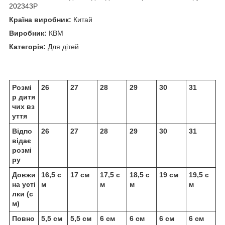
202343P
Країна виробник:
Китай
Виробник:
КВМ
Категорія:
Для дітей
Розмі
26
27
28
29
30
31
р дитя
чих вз
уття
Відпо
26
27
28
29
30
31
відає
розмі
ру
Довжи
16,5 с
17 см
17,5 с
18,5 с
19 см
19,5 с
на усті
м
м
м
м
лки (с
м)
Повно
5,5 см
5,5 см
6 см
6 см
6 см
6 см