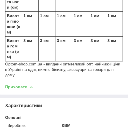
та ног
и (см)
Висот
1 см
1 см
1 см
1 см
1 см
1 см
а підо
шви (с
м)
Висот
3 см
3 см
3 см
3 см
3 см
3 см
а гомі
лки (с
м)
Optom-shop.com.ua - вигідний опт/великий опт, найнижчі ціни
в Україні на одяг, нижню білизну, аксесуари та товари для
дому.
Приховати
Характеристики
Основні
Виробник
КВМ