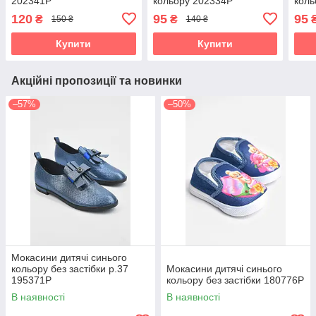
202341P
кольору 202334P
коль
120
95
95
₴
₴
150 ₴
140 ₴
Купити
Купити
Акційні пропозиції та новинки
–57%
–50%
Мокасини дитячі синього
кольору без застібки р.37
Мокасини дитячі синього
195371P
кольору без застібки 180776P
В наявності
В наявності