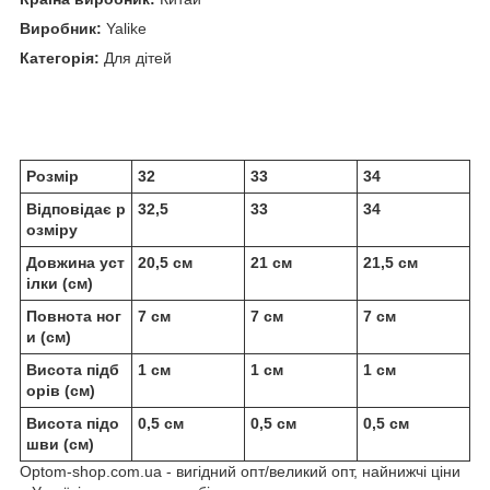
Виробник:
Yalike
Категорія:
Для дітей
Розмір
32
33
34
Відповідає р
32,5
33
34
озміру
Довжина уст
20,5 см
21 см
21,5 см
ілки (см)
Повнота ног
7 см
7 см
7 см
и (см)
Висота підб
1 см
1 см
1 см
орів (см)
Висота підо
0,5 см
0,5 см
0,5 см
шви (см)
Optom-shop.com.ua - вигідний опт/великий опт, найнижчі ціни