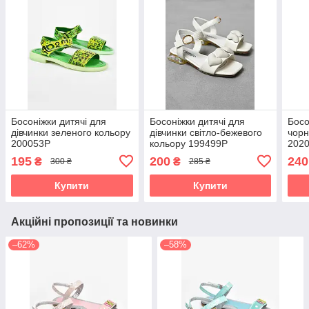
Босоніжки дитячі для
Босоніжки дитячі для
Босо
дівчинки зеленого кольору
дівчинки світло-бежевого
чорн
200053P
кольору 199499P
202
195
200
240
₴
₴
300 ₴
285 ₴
Купити
Купити
Акційні пропозиції та новинки
–62%
–58%