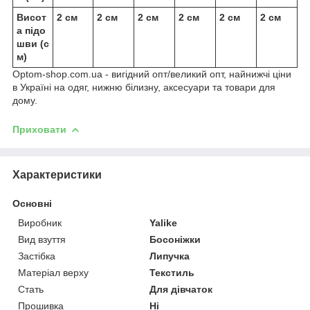
Висот
2 см
2 см
2 см
2 см
2 см
2 см
а підо
шви (с
м)
Optom-shop.com.ua - вигідний опт/великий опт, найнижчі ціни
в Україні на одяг, нижню білизну, аксесуари та товари для
дому.
Приховати
Характеристики
Основні
Виробник
Yalike
Вид взуття
Босоніжки
Застібка
Липучка
Матеріал верху
Текстиль
Стать
Для дівчаток
Прошивка
Ні