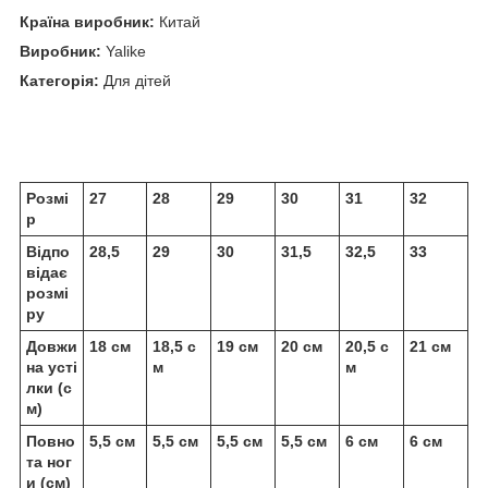
Країна виробник:
Китай
Виробник:
Yalike
Категорія:
Для дітей
Розмі
27
28
29
30
31
32
р
Відпо
28,5
29
30
31,5
32,5
33
відає
розмі
ру
Довжи
18 см
18,5 с
19 см
20 см
20,5 с
21 см
на усті
м
м
лки (с
м)
Повно
5,5 см
5,5 см
5,5 см
5,5 см
6 см
6 см
та ног
и (см)