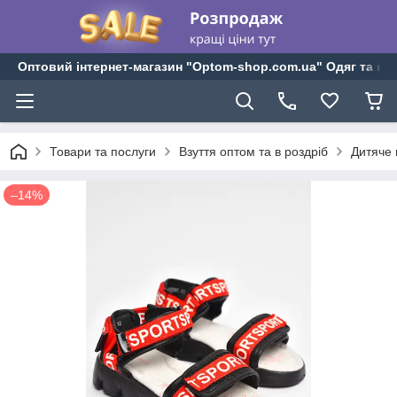
Оптовий інтернет-магазин "Optom-shop.com.ua" Одяг та взу
Товари та послуги
Взуття оптом та в роздріб
Дитяче 
–14%