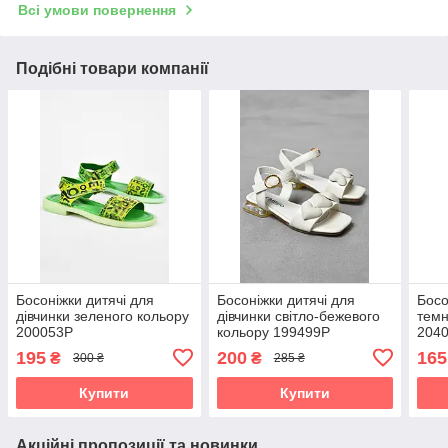
Всі умови повернення
Подібні товари компанії
Босоніжки дитячі для
Босоніжки дитячі для
Босо
дівчинки зеленого кольору
дівчинки світло-бежевого
темн
200053P
кольору 199499P
204
195
200
165
₴
₴
300 ₴
285 ₴
Купити
Купити
Акційні пропозиції та новинки