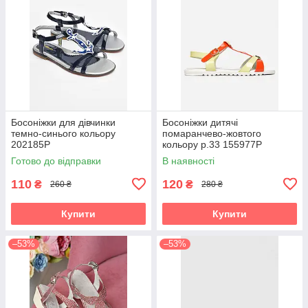
Босоніжки для дівчинки
Босоніжки дитячі
темно-синього кольору
помаранчево-жовтого
202185P
кольору р.33 155977P
Готово до відправки
В наявності
110
120
₴
₴
260 ₴
280 ₴
Купити
Купити
–53%
–53%