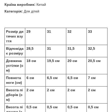
Країна виробник:
Китай
Категорія:
Для дітей
Розмір ди
29
31
32
33
тячих взу
ття
Відповіда
28,5
31
31,5
32,5
є розміру
Довжина
18 см
19,5 см
20 см
20,5 см
устілки (с
м)
Повнота
6 см
6,5 см
6,5 см
7 см
ноги (см)
Висота пі
2 см
2 см
2 см
2 см
дборів (с
м)
Висота пі
0,5 см
0,5 см
0,5 см
0,5 см
дошви (с