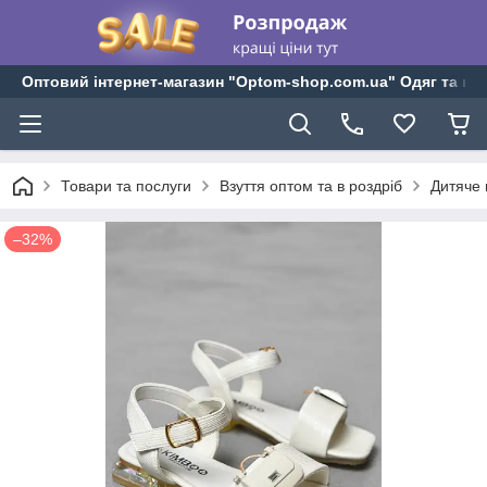
Оптовий інтернет-магазин "Optom-shop.com.ua" Одяг та взу
Товари та послуги
Взуття оптом та в роздріб
Дитяче 
–32%