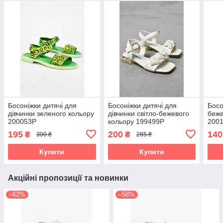
Босоніжки дитячі для
Босоніжки дитячі для
Босо
дівчинки зеленого кольору
дівчинки світло-бежевого
беже
200053P
кольору 199499P
200
195
200
140
₴
₴
300 ₴
285 ₴
Купити
Купити
Акційні пропозиції та новинки
–62%
–58%