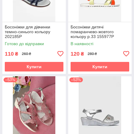
Босоніжки для дівчинки
Босоніжки дитячі
темно-синього кольору
помаранчево-жовтого
202185P
кольору р.33 155977P
Готово до відправки
В наявності
110
120
₴
₴
260 ₴
280 ₴
Купити
Купити
–53%
–53%