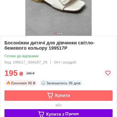
Босоніжки дитячі для дівчинки світло-
бежевого кольору 199517P
Готово до відправки
Код: 199517_!304187_29
Опт і роздріб
195
₴
285 ₴
Економія
90 ₴
Залишилось
38 днів
Купити
або
Купити з