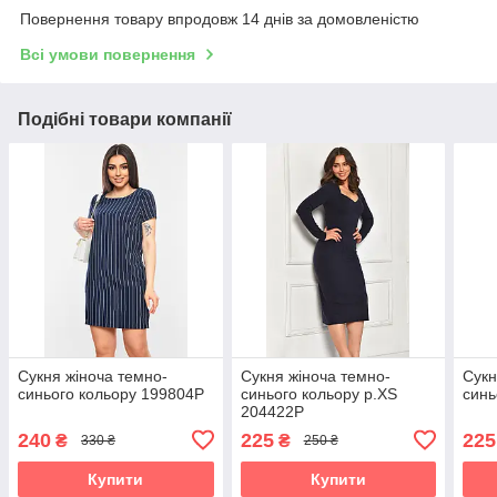
Повернення товару впродовж 14 днів за домовленістю
Всі умови повернення
Подібні товари компанії
Сукня жіноча темно-
Сукня жіноча темно-
Сукн
синього кольору 199804P
синього кольору р.XS
синь
204422P
240
225
225
₴
₴
330 ₴
250 ₴
Купити
Купити