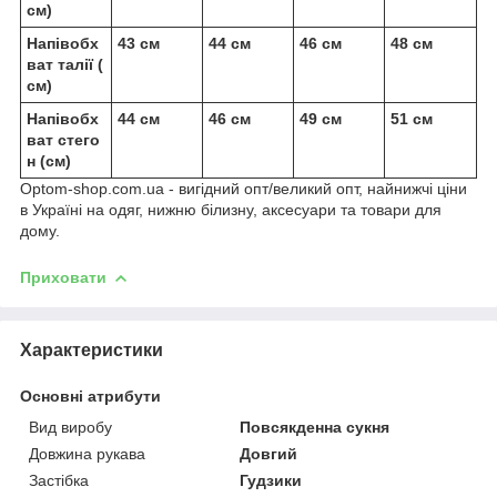
см)
Напівобх
43 см
44 см
46 см
48 см
ват талії (
см)
Напівобх
44 см
46 см
49 см
51 см
ват стего
н (см)
Optom-shop.com.ua - вигідний опт/великий опт, найнижчі ціни
в Україні на одяг, нижню білизну, аксесуари та товари для
дому.
Приховати
Характеристики
Основні атрибути
Вид виробу
Повсякденна сукня
Довжина рукава
Довгий
Застібка
Гудзики