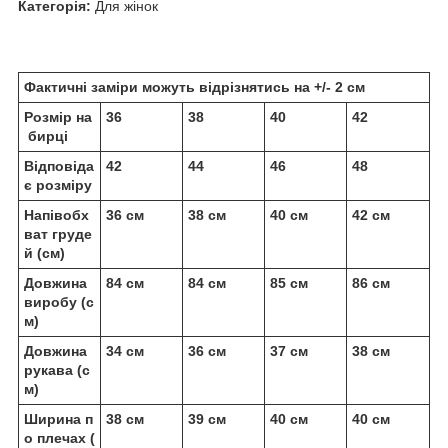
Категорія:
Для жінок
Фактичні заміри можуть відрізнятись на +/- 2 см
Розмір на
36
38
40
42
бирці
Відповіда
42
44
46
48
є розміру
Напівобх
36 см
38 см
40 см
42 см
ват груде
й (см)
Довжина
84 см
84 см
85 см
86 см
виробу (с
м)
Довжина
34 см
36 см
37 см
38 см
рукава (с
м)
Ширина п
38 см
39 см
40 см
40 см
о плечах (