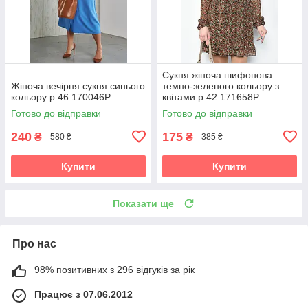
Сукня жіноча шифонова
Жіноча вечірня сукня синього
темно-зеленого кольору з
кольору р.46 170046P
квітами р.42 171658P
Готово до відправки
Готово до відправки
240
175
₴
₴
580 ₴
385 ₴
Купити
Купити
Показати ще
Про нас
98% позитивних з 296 відгуків за рік
Працює з 07.06.2012