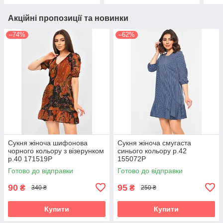
Акційні пропозиції та новинки
–74%
–62%
Сукня жіноча шифонова
Сукня жіноча смугаста
чорного кольору з візерунком
синього кольору р.42
р.40 171519P
155072P
Готово до відправки
Готово до відправки
90
95
₴
₴
340 ₴
250 ₴
Купити
Купити