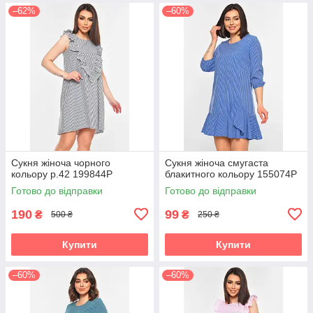
–62%
–60%
Сукня жіноча чорного
Сукня жіноча смугаста
кольору р.42 199844P
блакитного кольору 155074P
Готово до відправки
Готово до відправки
190
99
₴
₴
500 ₴
250 ₴
Купити
Купити
–60%
–60%