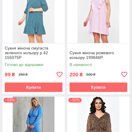
Сукня жіноча смугаста
зеленого кольору р.42
Сукня жіноча рожевого
155075P
кольору 199846P
Готово до відправки
В наявності
99
200
₴
₴
250 ₴
500 ₴
Купити
Купити
–59%
–55%