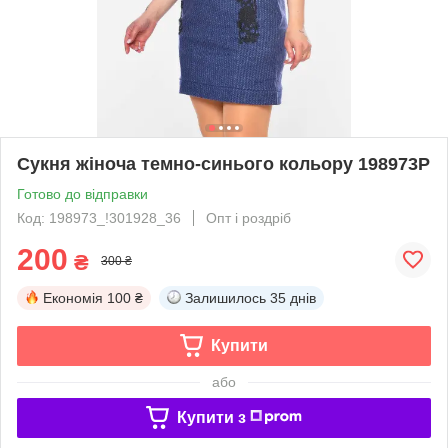
Сукня жіноча темно-синього кольору 198973P
Готово до відправки
Код: 198973_!301928_36
Опт і роздріб
200
₴
300 ₴
Економія
100 ₴
Залишилось
35 днів
Купити
або
Купити з