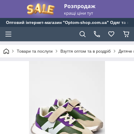
Оптовий інтернет-магазин "Optom-shop.com.ua" Одяг та взу
Товари та послуги
Взуття оптом та в роздріб
Дитяче 