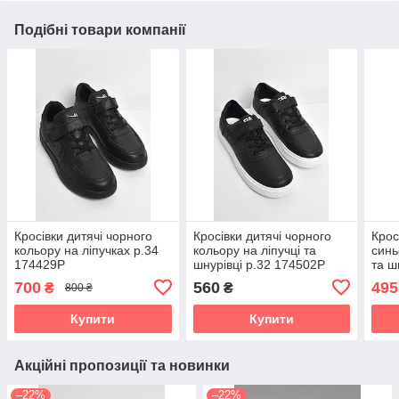
Подібні товари компанії
Кросівки дитячі чорного
Кросівки дитячі чорного
Крос
кольору на ліпучках р.34
кольору на ліпучці та
синь
174429P
шнурівці р.32 174502P
та ш
700
560
495
₴
₴
800 ₴
Купити
Купити
Акційні пропозиції та новинки
–22%
–22%