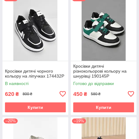
Кросівки дитячі
Кросівки дитячі чорного
різнокольорові кольору на
кольору на ліпучках 174432P
шнурівці 190145P
В наявності
Готово до відправки
620
450
₴
₴
800 ₴
580 ₴
Купити
Купити
–20%
–19%