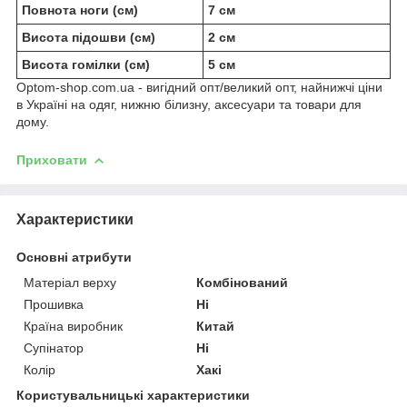
Повнота ноги (см)
7 см
Висота підошви (см)
2 см
Висота гомілки (см)
5 см
Optom-shop.com.ua - вигідний опт/великий опт, найнижчі ціни
в Україні на одяг, нижню білизну, аксесуари та товари для
дому.
Приховати
Характеристики
Основні атрибути
Матеріал верху
Комбінований
Прошивка
Ні
Країна виробник
Китай
Супінатор
Ні
Колір
Хакі
Користувальницькі характеристики