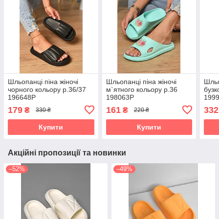
Шльопанці піна жіночі
Шльопанці піна жіночі
Шльо
чорного кольору р.36/37
м`ятного кольору р.36
бузк
196648P
198063P
199
179
161
332
₴
₴
330 ₴
220 ₴
Купити
Купити
Акційні пропозиції та новинки
–52%
–49%