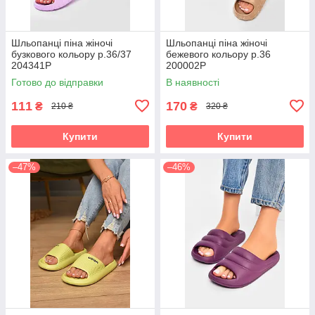
Шльопанці піна жіночі
Шльопанці піна жіночі
бузкового кольору р.36/37
бежевого кольору р.36
204341P
200002P
Готово до відправки
В наявності
111
170
₴
₴
210 ₴
320 ₴
Купити
Купити
–47%
–46%