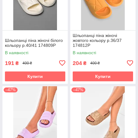
Шльопанці піна жіночі
Шльопанці піна жіночі білого
жовтого кольору р.36/37
кольору р.40/41 174809P
174812P
В наявності
В наявності
191
204
₴
₴
400 ₴
400 ₴
Купити
Купити
–47%
–47%