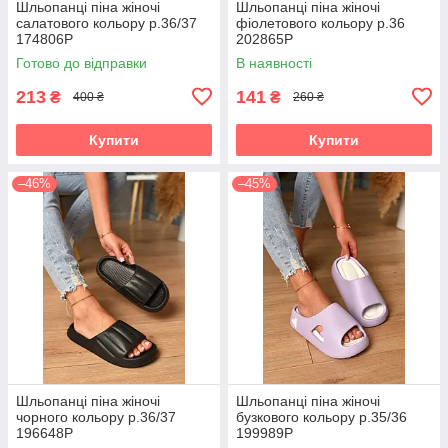
Шльопанці піна жіночі
Шльопанці піна жіночі
салатового кольору р.36/37
фіолетового кольору р.36
174806P
202865P
Готово до відправки
В наявності
213
141
₴
₴
400 ₴
260 ₴
Купити
Купити
–46%
–45%
Шльопанці піна жіночі
Шльопанці піна жіночі
чорного кольору р.36/37
бузкового кольору р.35/36
196648P
199989P