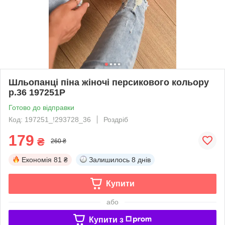
Шльопанці піна жіночі персикового кольору
р.36 197251P
Готово до відправки
Код: 197251_!293728_36
Роздріб
179
₴
260 ₴
Економія
81 ₴
Залишилось
8 днів
Купити
або
Купити з