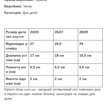
Виробник:
Venta
Категорія:
Для дітей
Розмір дитя
24/25
26/27
28/29
чих взуття
Відповідає р
27
28,5
29
озміру
Довжина уст
17 см
18 см
18,5 см
ілки (см)
Повнота ног
6,5 см
6,5 см
6,5 см
и (см)
Висота підо
2 см
2 см
2 см
шви (см)
Optom-shop.com.ua - вигідний опт/великий опт, найнижчі ціни
в Україні на одяг, нижню білизну, аксесуари та товари для
дому.