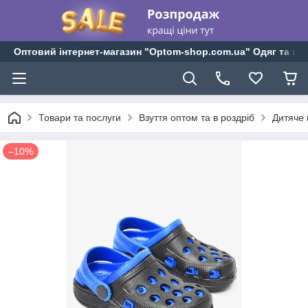
Оптовий інтернет-магазин "Optom-shop.com.ua" Одяг та взу
Товари та послуги
Взуття оптом та в роздріб
Дитяче 
–10%