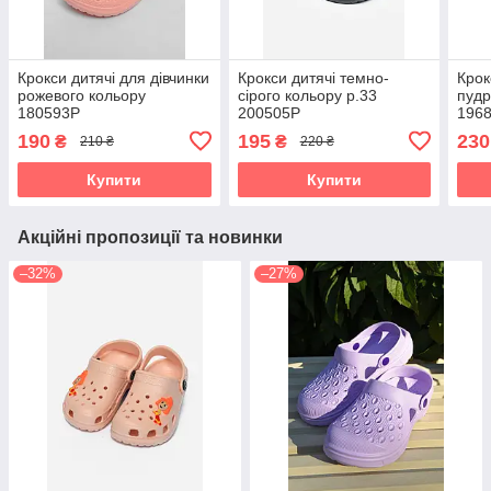
Крокси дитячі для дівчинки
Крокси дитячі темно-
Крок
рожевого кольору
сірого кольору р.33
пудр
180593P
200505P
196
190
195
230
₴
₴
210 ₴
220 ₴
Купити
Купити
Акційні пропозиції та новинки
–32%
–27%