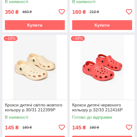
В наявності
В наявності
350
160
₴
₴
460 ₴
210 ₴
Купити
Купити
–19%
–19%
Крокси дитячі світло-жовтого
Крокси дитячі червоного
кольору р.30/31 212399P
кольору р.32/33 212416P
В наявності
Готово до відправки
145
145
₴
₴
180 ₴
180 ₴