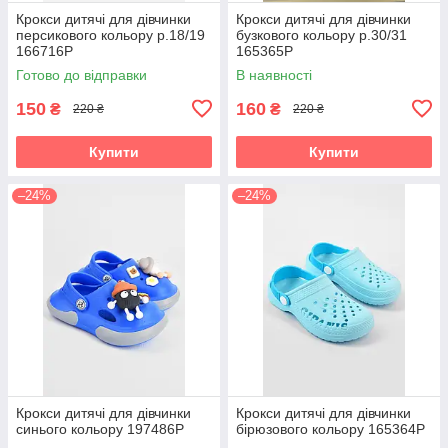
Крокси дитячі для дівчинки
Крокси дитячі для дівчинки
персикового кольору р.18/19
бузкового кольору р.30/31
166716P
165365P
Готово до відправки
В наявності
150
160
₴
₴
220 ₴
220 ₴
Купити
Купити
–24%
–24%
Крокси дитячі для дівчинки
Крокси дитячі для дівчинки
cинього кольору 197486P
бірюзового кольору 165364P