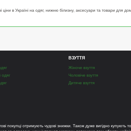
 ціни в Україні на одяг, нижню білизну, аксесуари та товари для дом
ВЗУТТЯ
одяг
Жіноче взуття
й одяг
Чоловіче взуття
одяг
Дитяче взуття
тові покупці отримують чудові знижки. Також дуже вигідно купують то