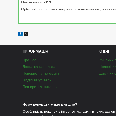
Наволочки - 50*70
Optom-shop.com.ua - вигідний опт/великий опт, найнижчі
ІНФОРМАЦІЯ
ОДЯГ
Про нас
Жіночий 
Доставка та оплата
Чоловічи
Повернення та обмін
Дитячий 
Відділ закупівель
Поширені запитання
Чому купувати у нас вигідно?
Особливість покупок в інтернет-магазині в тому, що оп