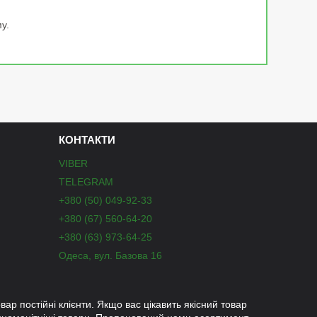
у.
КОНТАКТИ
VIBER
TELEGRAM
+380 (50) 049-92-33
+380 (67) 560-64-20
+380 (63) 973-64-25
Одеса, вул. Базова 16
вар постійні клієнти. Якщо вас цікавить якісний товар