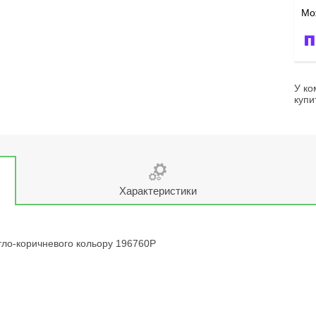
У ко
купи
Характеристики
ітло-коричневого кольору 196760P