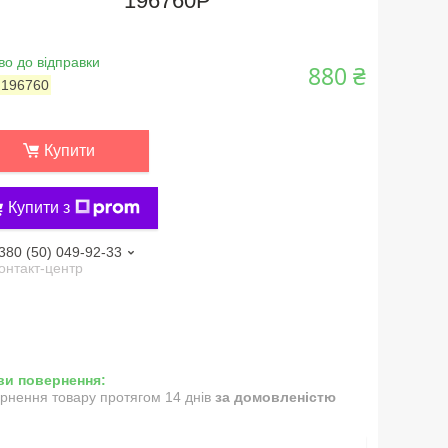
196760P
во до відправки
880 ₴
:
196760
Купити
Купити з
380 (50) 049-92-33
онтакт-центр
рнення товару протягом 14 днів
за домовленістю