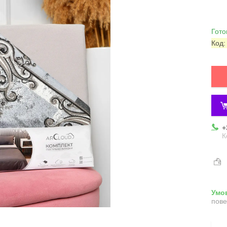
Гото
Код
+
К
пове