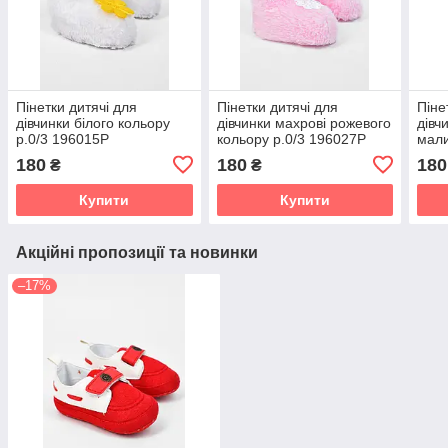
Пінетки дитячі для
Пінетки дитячі для
Піне
дівчинки білого кольору
дівчинки махрові рожевого
дівч
р.0/3 196015P
кольору р.0/3 196027P
мали
196
180
180
180
₴
₴
Купити
Купити
Акційні пропозиції та новинки
–17%