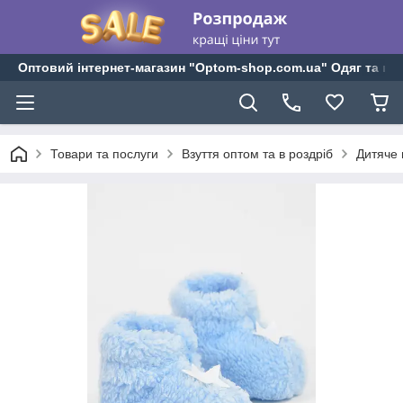
Оптовий інтернет-магазин "Optom-shop.com.ua" Одяг та взу
Товари та послуги
Взуття оптом та в роздріб
Дитяче 