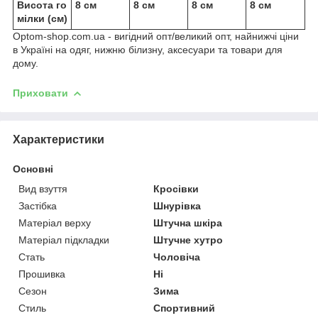
Висота го
8 см
8 см
8 см
8 см
мілки (см)
Optom-shop.com.ua - вигідний опт/великий опт, найнижчі ціни
в Україні на одяг, нижню білизну, аксесуари та товари для
дому.
Приховати
Характеристики
Основні
Вид взуття
Кросівки
Застібка
Шнурівка
Матеріал верху
Штучна шкіра
Матеріал підкладки
Штучне хутро
Стать
Чоловіча
Прошивка
Ні
Сезон
Зима
Стиль
Спортивний