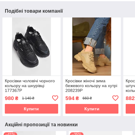
Подібні товари компанії
Кросівки чоловічі чорного
Кросівки жіночі зима
Крос
кольору на шнурівці
бежевого кольору на хутрі
штуч
177367P
208239P
коль
980
594
882
₴
₴
1 140 ₴
660 ₴
Купити
Купити
Акційні пропозиції та новинки
–41%
–35%