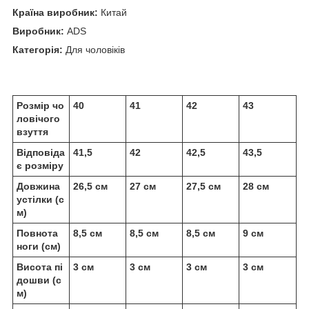
Країна виробник:
Китай
Виробник:
АDS
Категорія:
Для чоловіків
Розмір чо
40
41
42
43
ловічого
взуття
Відповіда
41,5
42
42,5
43,5
є розміру
Довжина
26,5 см
27 см
27,5 см
28 см
устілки (с
м)
Повнота
8,5 см
8,5 см
8,5 см
9 см
ноги (см)
Висота пі
3 см
3 см
3 см
3 см
дошви (с
м)