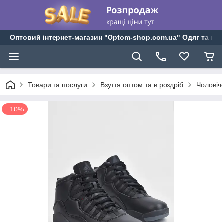
Оптовий інтернет-магазин "Optom-shop.com.ua" Одяг та взу
Товари та послуги
Взуття оптом та в роздріб
Чоловіч
–10%