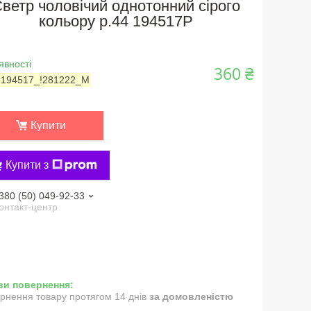
ветр чоловічий однотонний сірого
кольору р.44 194517P
явності
360 ₴
:
194517_!281222_M
Купити
Купити з
380 (50) 049-92-33
онтакт-центр
рнення товару протягом 14 днів
за домовленістю