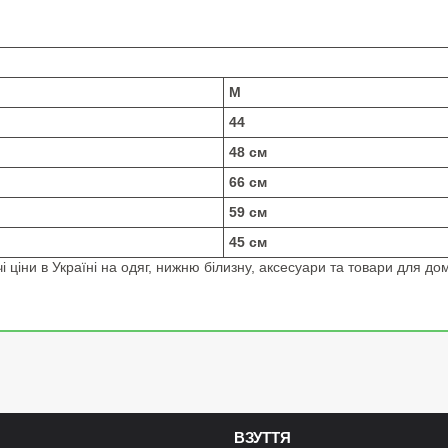
M
44
48 см
66 см
59 см
45 см
 ціни в Україні на одяг, нижню білизну, аксесуари та товари для дом
ВЗУТТЯ