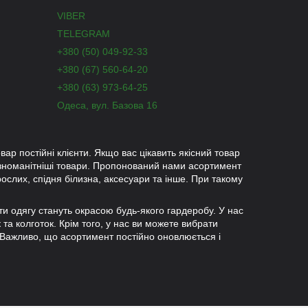
VIBER
TELEGRAM
+380 (50) 049-92-33
+380 (67) 560-64-20
+380 (63) 973-64-25
Одеса, вул. Базова 16
вар постійні клієнти. Якщо вас цікавить якісний товар
ізноманітніші товари. Пропонований нами асортимент
рослих, спідня білизна, аксесуари та інше. При такому
ети одягу стануть окрасою будь-якого гардеробу. У нас
к та колготок. Крім того, у нас ви можете вибрати
 Важливо, що асортимент постійно оновлюється і