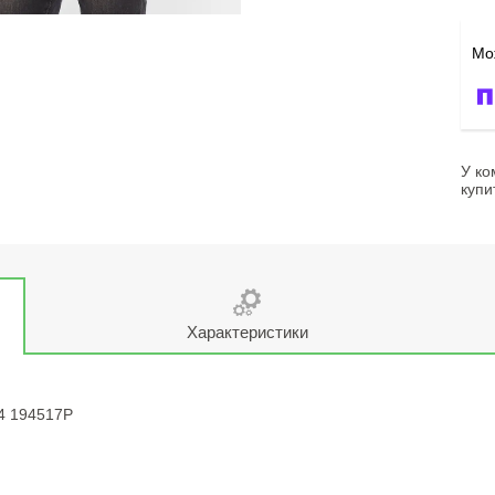
У ко
купи
Характеристики
44 194517P