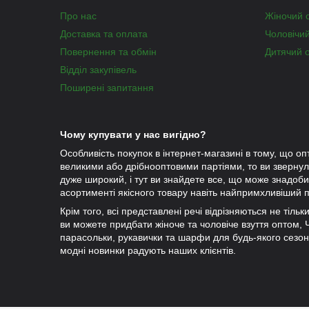
Про нас
Жіночий 
Доставка та оплата
Чоловічи
Повернення та обмін
Дитячий 
Відділ закупівель
Поширені запитання
Чому купувати у нас вигідно?
Особливість покупок в інтернет-магазині в тому, що оп
великими або дрібнооптовими партіями, то ви зверну
дуже широкий, і тут ви знайдете все, що може знадобит
асортименті якісного товару навіть найпримхливіший п
Крім того, всі представлені речі відрізняються не тіль
ви можете придбати жіноче та чоловіче взуття оптом, Чу
парасольки, рукавички та шарфи для будь-якого сезо
модні новинки радують наших клієнтів.