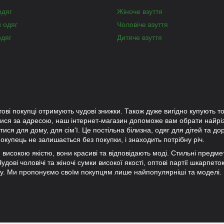
одяг
Жіноче взуття
й одяг
Чоловіче взуття
одяг
Дитяче взуття
тові покупці отримують чудові знижки. Також дуже вигідно купують то
лися за адресою, наш інтернет-магазин допоможе вам обрати найр
ися для дому, для сім'ї. Це постільна білизна, одяг для дітей та до
окупець не залишається без покупки, і знаходить потрібну річ.
ки високою якістю, вони красиві та відповідають моді. Стильні предм
дові чоловічі та жіночі сумки високої якості, оптові партії шкарпето
ну. Ми пропонуємо своїм покупцям лише найпопулярніші та моделі.