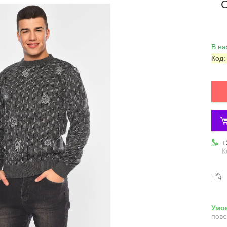
С
В на
Код
+
К
пове