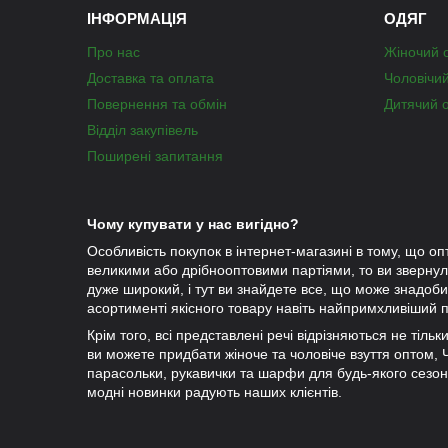
ІНФОРМАЦІЯ
ОДЯГ
Про нас
Жіночий 
Доставка та оплата
Чоловічи
Повернення та обмін
Дитячий 
Відділ закупівель
Поширені запитання
Чому купувати у нас вигідно?
Особливість покупок в інтернет-магазині в тому, що оп
великими або дрібнооптовими партіями, то ви зверну
дуже широкий, і тут ви знайдете все, що може знадобит
асортименті якісного товару навіть найпримхливіший п
Крім того, всі представлені речі відрізняються не тіль
ви можете придбати жіноче та чоловіче взуття оптом, Чу
парасольки, рукавички та шарфи для будь-якого сезо
модні новинки радують наших клієнтів.