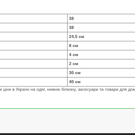
38
38
24,5 см
8 см
4 см
2 см
30 см
40 см
 ціни в Україні на одяг, нижню білизну, аксесуари та товари для дом