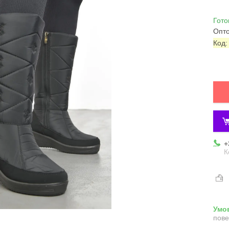
Гото
Опто
Код
+
К
пове