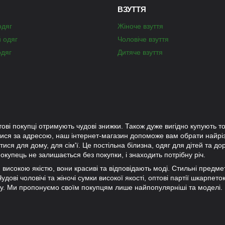
ВЗУТТЯ
одяг
Жіноче взуття
й одяг
Чоловіче взуття
одяг
Дитяче взуття
тові покупці отримують чудові знижки. Також дуже вигідно купують то
лися за адресою, наш інтернет-магазин допоможе вам обрати найр
ися для дому, для сім'ї. Це постільна білизна, одяг для дітей та до
окупець не залишається без покупки, і знаходить потрібну річ.
ки високою якістю, вони красиві та відповідають моді. Стильні предм
дові чоловічі та жіночі сумки високої якості, оптові партії шкарпето
ну. Ми пропонуємо своїм покупцям лише найпопулярніші та моделі.