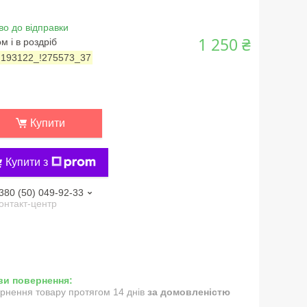
во до відправки
1 250 ₴
м і в роздріб
:
193122_!275573_37
Купити
Купити з
380 (50) 049-92-33
онтакт-центр
рнення товару протягом 14 днів
за домовленістю