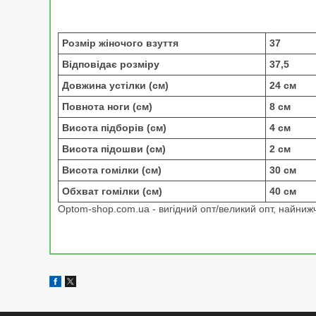
Розмір жіночого взуття
37
Відповідає розміру
37,5
Довжина устілки (см)
24 см
Повнота ноги (см)
8 см
Висота підборів (см)
4 см
Висота підошви (см)
2 см
Висота гомілки (см)
30 см
Обхват гомілки (см)
40 см
Optom-shop.com.ua - вигідний опт/великий опт, найнижчі