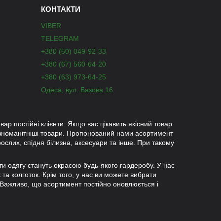
КОНТАКТИ
VIBER
TELEGRAM
+380 (50) 049-92-33
+380 (67) 560-64-20
+380 (63) 973-64-25
Одеса, вул. Базова 16
вар постійні клієнти. Якщо вас цікавить якісний товар
ізноманітніші товари. Пропонований нами асортимент
рослих, спідня білизна, аксесуари та інше. При такому
ети одягу стануть окрасою будь-якого гардеробу. У нас
к та колготок. Крім того, у нас ви можете вибрати
 Важливо, що асортимент постійно оновлюється і